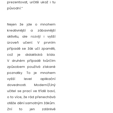
prezentovat, určitě ukaž i tu
původní.“
Nejen že jde o mnohem
kreativnější a zábavnější
aktivitu, ale rozvíjí i vyšší
úroveň učení. V prvním
případě se žák učí zpaměti,
což je didaktická bída.
V druhém případě tvůrčím
způsobem používá získané
poznatky. To je mnohem
vyšší level aplikační
dovednosti. Moderní/Líný
učitel se prací ve třídě baví,
o to více, že rád přenechává
otěže dění samotným žákům.
Zní to jen zdánlivě