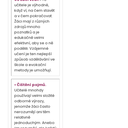
učitele je výhodné,
když ví, na čem stavět
a v čem pokračovat.
Žáci mají z různých
zdrojů mnoho
poznatků a je
edukačně velmi
efektivní, aby se o ně
podělili. Vzájemné
učení je ten nejlepší
způsob vzdělávání ve
škole a evokační
metody je umožňují.
•
Čištění pojmů.
Učitelé mnohdy
používají velmi složité
odborné výrazy,
jenomže žáci často
nerozumějí ani těm
relativně
jednoduchým. Anebo