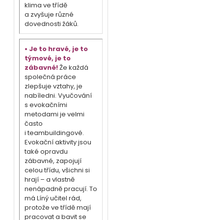
klima ve třídě
a zvyšuje různé
dovednosti žáků.
• Je to hravé, je to
týmové, je to
zábavné!
Že každá
společná práce
zlepšuje vztahy, je
nabíledni. Vyučování
s evokačními
metodami je velmi
často
i teambuildingové.
Evokační aktivity jsou
také opravdu
zábavné, zapojují
celou třídu, všichni si
hrají – a vlastně
nenápadně pracují. To
má Líný učitel rád,
protože ve třídě mají
pracovat a bavit se