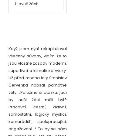
hlavně žáci!
Když jsem nyní rekapituloval
všechny důvody, vidím, že to
jsou vlastně zásady moderní,
suportivní a klimatické výuky.
Už před mnoha lety Stanislav
Červenka napsal památné
věty: „Položme si otázku: jací
by naši žáci měli být?
Pracovití, čestní, aktivní,
samostatní, logicky myslící,
kamarádští, spolupracující,
angažovaní…! To by se nám