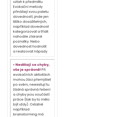
vztah k předmětu.
Evokační metody
přinášejí svou paletu
dovedností, jinde jen
těžko dosažitelných,
například dovednost
kategorizovat a třídit
nahodile získané
poznatky. Nebo
dovednost hodnotit
a realizovat nápady.
• Nedělají se chyby,
vše je správně!
Při
evokačních aktivitách
mohou žáci přemýšlet
po svém, neexistují tu
žádná správná řešení
a chyby jsou součástí
práce (tak by to mělo
být vždy). Ostatně
například
brainstorming má