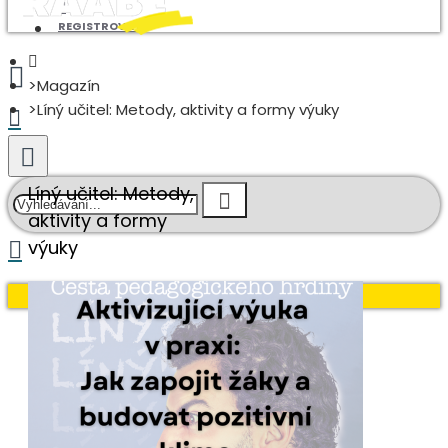
REGISTROVAT
Magazín
Líný učitel: Metody, aktivity a formy výuky
Líný učitel: Metody,
aktivity a formy
výuky
Váš nákupní košík je prázdný!