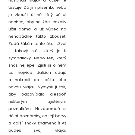
našprtají vlajky a učitel je
testuje. Dá jim písemku nebo
je zkouší ústně. Líný učitel
nechce, aby se žáci cokoliv
učili doma, a už vůbec ho
nenapadne takto zkoušet.
Zadá žákům tento úkol: „Zvol
si takový stát, který je ti
sympatický. Nebo ten, který
znáš nejlépe. Zjisti si o něm
co nejvíce dalších údajů
a nakresli do sešitu jeho
novou vlajku. Vymysli ji tak,
aby odpovídala alespoň
některým zjištěným
poznatkům. Nezapomeň si
dělat poznámky, co její barvy
a další znaky znamenají! Až
budeš svoji vlajku