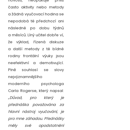
novosti, neopakuje příliš
často aktivity nebo metody
a žádná vyučovací hodina se
nepodobá té předchozí ani
následné po dobu týdnů
a měsíců. Líný učitel dobře ví,
že výklad, řízená diskuze
a další metody z té bídné
rodiny frontální výuky jsou
neefektivní a demotivující.
Plně souhlasí se slovy
nejvýznamnějšího
moderního psychologa
Carla Rogerse, který napsal:
„
Důvod, pro který je
přednáška považována za
hlavní nástroj vyučování, je
pro mne záhadou. Přednášky
měly své opodstatnění