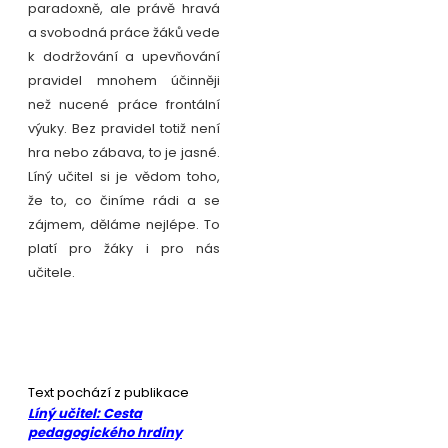
paradoxně, ale právě hravá
a svobodná práce žáků vede
k dodržování a upevňování
pravidel mnohem účinněji
než nucené práce frontální
výuky. Bez pravidel totiž není
hra nebo zábava, to je jasné.
Líný učitel si je vědom toho,
že to, co činíme rádi a se
zájmem, děláme nejlépe. To
platí pro žáky i pro nás
učitele.
Text pochází z publikace
Líný učitel: Cesta
pedagogického hrdiny