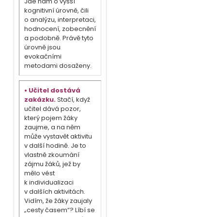
Jde nám o vyšší
kognitivní úrovně, čili
o analýzu, interpretaci,
hodnocení, zobecnění
a podobně. Právě tyto
úrovně jsou
evokačními
metodami dosaženy.
• Učitel dostává
zakázku.
Stačí, když
učitel dává pozor,
který pojem žáky
zaujme, a na něm
může vystavět aktivitu
v další hodině. Je to
vlastně zkoumání
zájmu žáků, jež by
mělo vést
k individualizaci
v dalších aktivitách.
Vidím, že žáky zaujaly
„cesty časem“? Líbí se