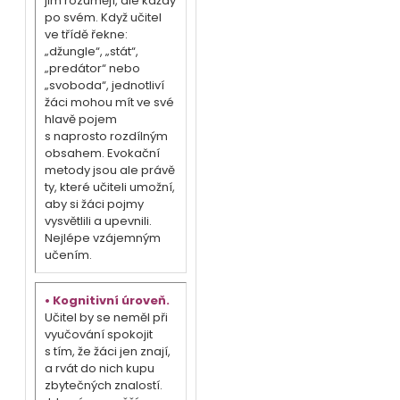
jim rozumějí, ale každý
po svém. Když učitel
ve třídě řekne:
„džungle“, „stát“,
„predátor“ nebo
„svoboda“, jednotliví
žáci mohou mít ve své
hlavě pojem
s naprosto rozdílným
obsahem. Evokační
metody jsou ale právě
ty, které učiteli umožní,
aby si žáci pojmy
vysvětlili a upevnili.
Nejlépe vzájemným
učením.
• Kognitivní úroveň.
Učitel by se neměl při
vyučování spokojit
s tím, že žáci jen znají,
a rvát do nich kupu
zbytečných znalostí.