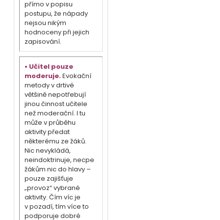
přímo v popisu
postupu, že nápady
nejsou nikým
hodnoceny při jejich
zapisování.
• Učitel pouze
moderuje.
Evokační
metody v drtivé
většině nepotřebují
jinou činnost učitele
než moderační. I tu
může v průběhu
aktivity předat
některému ze žáků.
Nic nevykládá,
neindoktrinuje, necpe
žákům nic do hlavy –
pouze zajišťuje
„provoz“ vybrané
aktivity. Čím víc je
v pozadí, tím více to
podporuje dobré