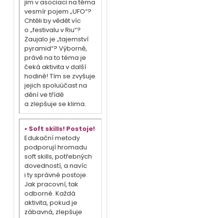
jim v asociaci na téma
vesmír pojem „UFO“?
Chtěli by vědět víc
o „festivalu v Riu“?
Zaujalo je „tajemství
pyramid“? Výborně,
právě na to téma je
čeká aktivita v další
hodině! Tím se zvyšuje
jejich spoluúčast na
dění ve třídě
a zlepšuje se klima.
• Soft skills! Postoje!
Edukační metody
podporují hromadu
soft skills, potřebných
dovedností, a navíc
i ty správné postoje.
Jak pracovní, tak
odborné. Každá
aktivita, pokud je
zábavná, zlepšuje