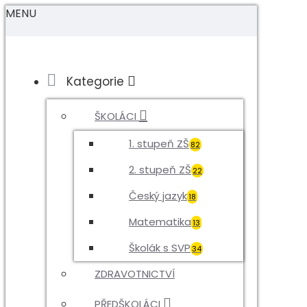
MENU
Kategorie
ŠKOLÁCI
1. stupeň ZŠ
82
2. stupeň ZŠ
22
Český jazyk
18
Matematika
13
Školák s SVP
34
ZDRAVOTNICTVÍ
PŘEDŠKOLÁCI