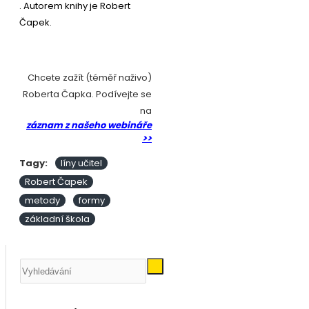
. Autorem knihy je Robert
Čapek.
Chcete zažít (téměř naživo)
Roberta Čapka. Podívejte se
na
záznam z našeho webináře
>>
Tagy:
líny učitel
Robert Čapek
metody
formy
základní škola