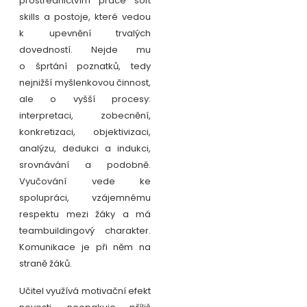
prostřednictvím práce soft
skills a postoje, které vedou
k upevnění trvalých
dovedností. Nejde mu
o šprtání poznatků, tedy
nejnižší myšlenkovou činnost,
ale o vyšší procesy:
interpretaci, zobecnění,
konkretizaci, objektivizaci,
analýzu, dedukci a indukci,
srovnávání a podobně.
Vyučování vede ke
spolupráci, vzájemnému
respektu mezi žáky a má
teambuildingový charakter.
Komunikace je při něm na
straně žáků.
Učitel využívá motivační efekt