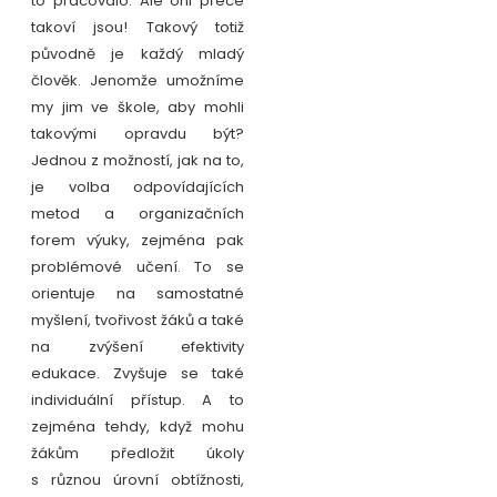
to pracovalo. Ale oni přece
takoví jsou! Takový totiž
původně je každý mladý
člověk. Jenomže umožníme
my jim ve škole, aby mohli
takovými opravdu být?
Jednou z možností, jak na to,
je volba odpovídajících
metod a organizačních
forem výuky, zejména pak
problémové učení. To se
orientuje na samostatné
myšlení, tvořivost žáků a také
na zvýšení efektivity
edukace. Zvyšuje se také
individuální přístup. A to
zejména tehdy, když mohu
žákům předložit úkoly
s různou úrovní obtížnosti,