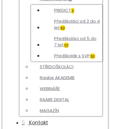
PREDICT
3
Předškoláci od 2 do 4
let
50
Předškoláci od 5 do
7 let
117
Předškolák s SVP
30
STŘEDOŠKOLÁCI
Raabe AKADEMIE
WEBINÁŘE
RAABE DIGITAL
MAGAZÍN
Kontakt