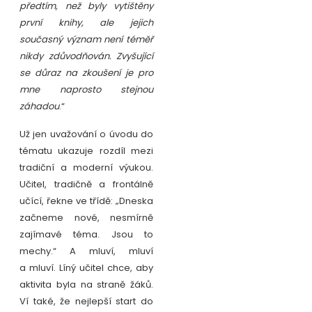
předtím, než byly vytištěny
první knihy, ale jejich
současný význam není téměř
nikdy zdůvodňován. Zvyšující
se důraz na zkoušení je pro
mne naprosto stejnou
záhadou
.“
Už jen uvažování o úvodu do
tématu ukazuje rozdíl mezi
tradiční a moderní výukou.
Učitel, tradičně a frontálně
učící, řekne ve třídě: „Dneska
začneme nové, nesmírně
zajímavé téma. Jsou to
mechy.“ A mluví, mluví
a mluví. Líný učitel chce, aby
aktivita byla na straně žáků.
Ví také, že nejlepší start do