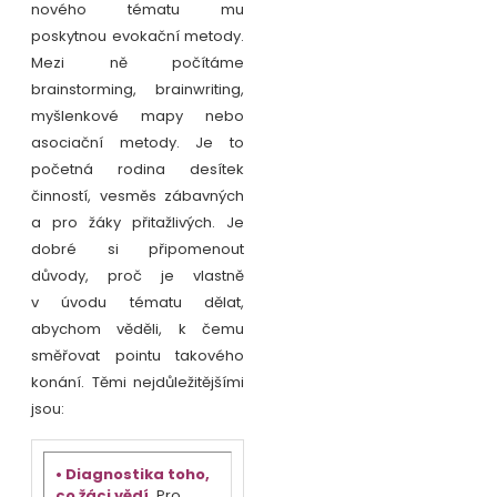
nového tématu mu
poskytnou evokační metody.
Mezi ně počítáme
brainstorming, brainwriting,
myšlenkové mapy nebo
asociační metody. Je to
početná rodina desítek
činností, vesměs zábavných
a pro žáky přitažlivých. Je
dobré si připomenout
důvody, proč je vlastně
v úvodu tématu dělat,
abychom věděli, k čemu
směřovat pointu takového
konání. Těmi nejdůležitějšími
jsou:
• Diagnostika toho,
co žáci vědí.
Pro