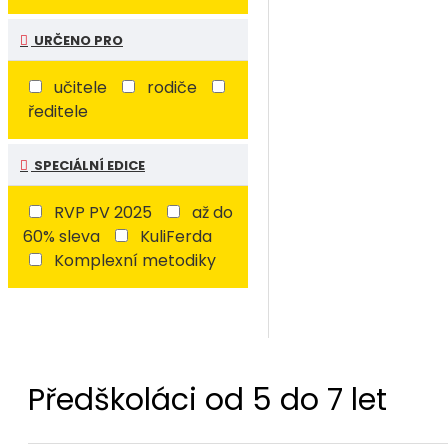
URČENO PRO
učitele
rodiče
ředitele
SPECIÁLNÍ EDICE
RVP PV 2025
až do
60% sleva
KuliFerda
Komplexní metodiky
Předškoláci od 5 do 7 let