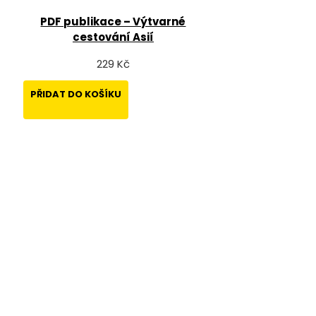
PDF publikace – Výtvarné
cestování Asií
229 Kč
PŘIDAT DO KOŠÍKU