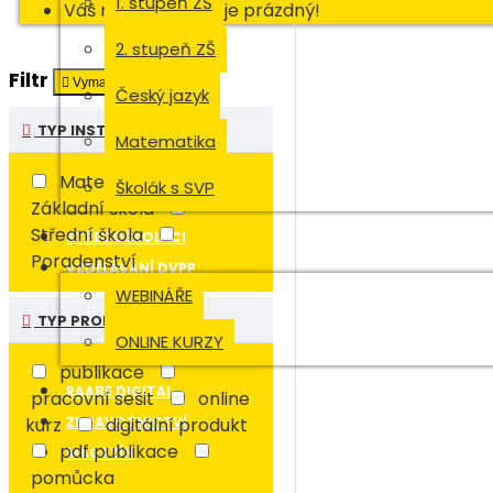
1. stupeň ZŠ
Váš nákupní košík je prázdný!
2. stupeň ZŠ
Filtr
Vymazat
Český jazyk
TYP INSTITUCE
Matematika
Mateřská škola
Školák s SVP
Základní škola
Střední škola
STŘEDOŠKOLÁCI
Poradenství
VZDĚLÁVÁNÍ DVPP
WEBINÁŘE
TYP PRODUKTU
ONLINE KURZY
publikace
RAABE DIGITAL
pracovní sešit
online
kurz
ZDRAVOTNICTVÍ
digitální produkt
pdf publikace
MAGAZÍN
pomůcka