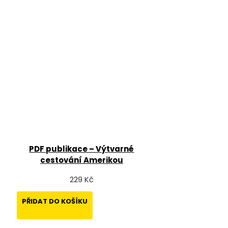
PDF publikace – Výtvarné
cestování Amerikou
229 Kč
PŘIDAT DO KOŠÍKU