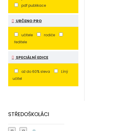
pdf publikace
URČENO PRO
učitele
rodiče
ředitele
SPECIÁLNÍ EDICE
až do 60% sleva
Líný
učitel
STŘEDOŠKOLÁCI