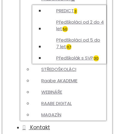
PREDICT
3
Předškoláci od 2 do 4
let
50
Předškoláci od 5 do
7 let
117
Předškolák s SVP
30
STŘEDOŠKOLÁCI
Raabe AKADEMIE
WEBINÁŘE
RAABE DIGITAL
MAGAZÍN
Kontakt