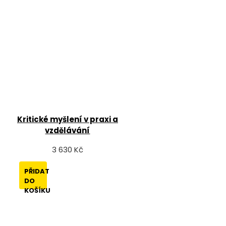
Kritické myšlení v praxi a
vzdělávání
3 630 Kč
PŘIDAT
DO
KOŠÍKU