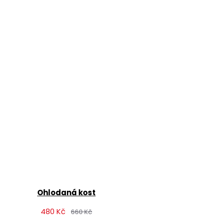
Ohlodaná kost
480 Kč
660 Kč