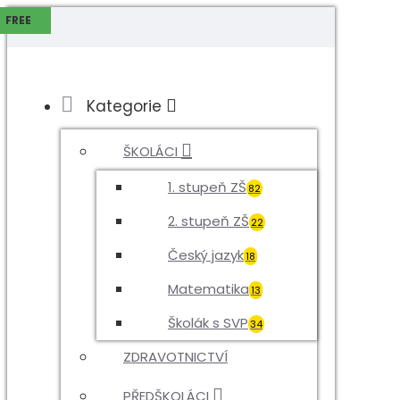
MENU
FREE
Kategorie
ŠKOLÁCI
1. stupeň ZŠ
82
2. stupeň ZŠ
22
Český jazyk
18
Matematika
13
Školák s SVP
34
ZDRAVOTNICTVÍ
PŘEDŠKOLÁCI