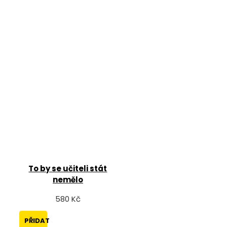
To by se učiteli stát
nemělo
580 Kč
PŘIDAT