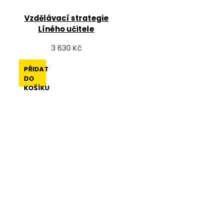
Vzdělávací strategie
Líného učitele
3 630 Kč
PŘIDAT
DO
KOŠÍKU