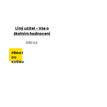
Líný učitel - Vše o
školním hodnocení
690 Kč
PŘIDAT
DO
KOŠÍKU