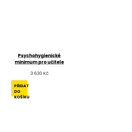
Psychohygienické
minimum pro učitele
3 630 Kč
PŘIDAT
DO
KOŠÍKU