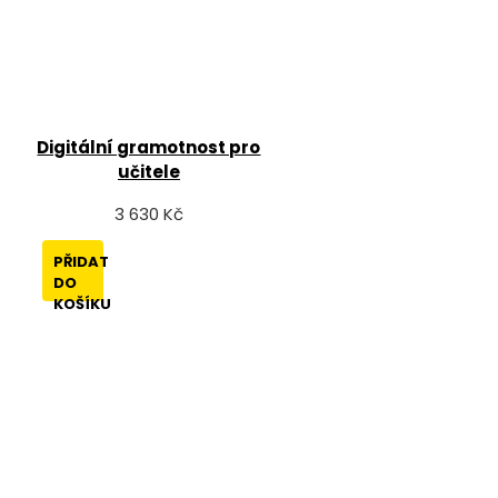
Digitální gramotnost pro
učitele
3 630 Kč
PŘIDAT
DO
KOŠÍKU