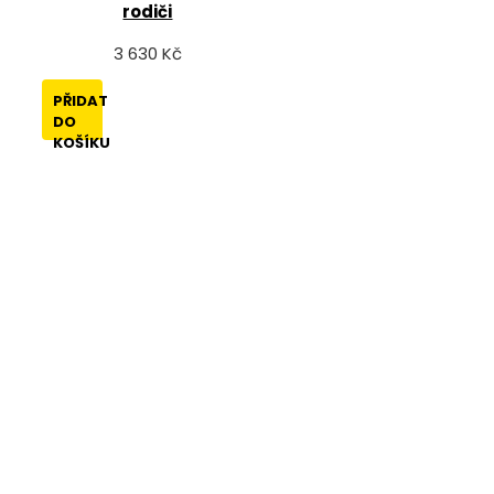
rodiči
3 630 Kč
PŘIDAT
DO
KOŠÍKU