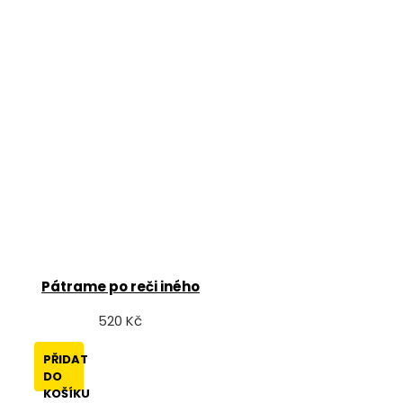
Pátrame po reči iného
520 Kč
PŘIDAT
DO
KOŠÍKU