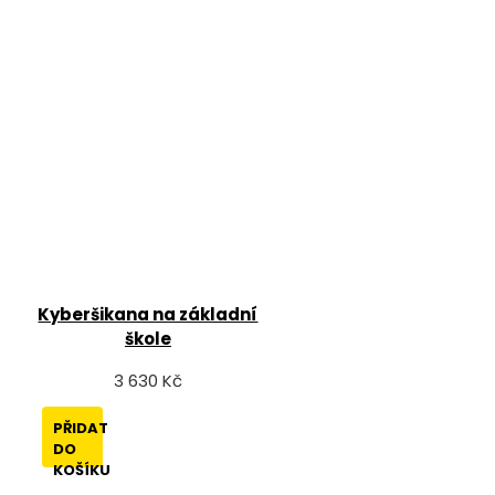
Kyberšikana na základní
škole
3 630 Kč
PŘIDAT
DO
KOŠÍKU