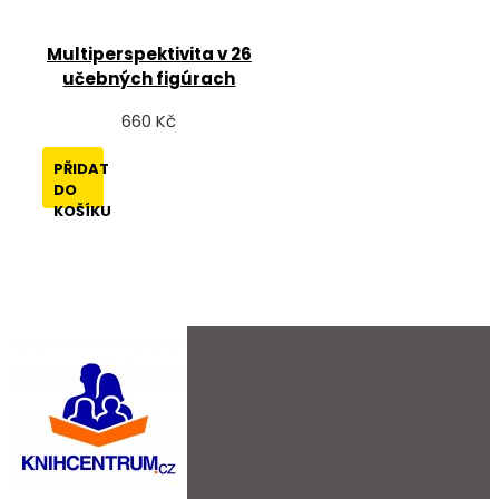
Multiperspektivita v 26
učebných figúrach
660 Kč
PŘIDAT
DO
KOŠÍKU