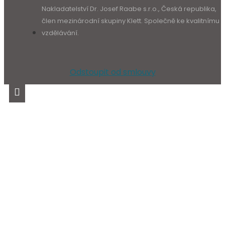
Nakladatelství Dr. Josef Raabe s.r.o., Česká republika,
člen mezinárodní skupiny Klett. Společně ke kvalitnímu
vzdělávání.
Odstoupit od smlouvy