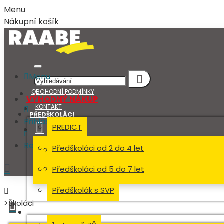
Menu
Nákupní košík
Menu
OBCHODNÍ PODMÍNKY
VÝHODNÝ NÁKUP
KONTAKT
PŘEDŠKOLÁCI
Přihlásit
PREDICT
Registrovat
Předškoláci od 2 do 4 let
Přihlásit
Předškoláci od 5 do 7 let
Registrovat
Předškolák s SVP
Školáci
ŠKOLÁCI