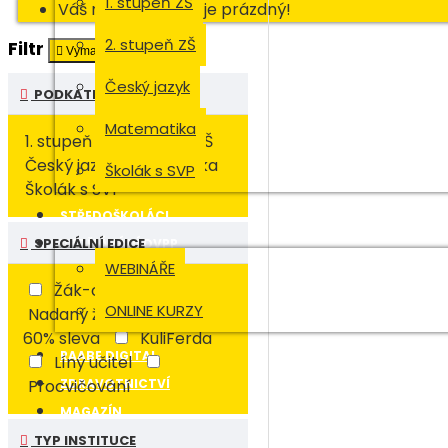
1. stupeň ZŠ
Váš nákupní košík je prázdný!
2. stupeň ZŠ
Filtr
Vymazat
Český jazyk
PODKATEGORIE
Matematika
1. stupeň ZŠ
2. stupeň ZŠ
Český jazyk
Matematika
Školák s SVP
Školák s SVP
STŘEDOŠKOLÁCI
SPECIÁLNÍ EDICE
VZDĚLÁVÁNÍ DVPP
WEBINÁŘE
Žák-cizinec
ONLINE KURZY
Nadaný žák
až do
60% sleva
KuliFerda
RAABE DIGITAL
Líný učitel
Procvičování
ZDRAVOTNICTVÍ
MAGAZÍN
TYP INSTITUCE