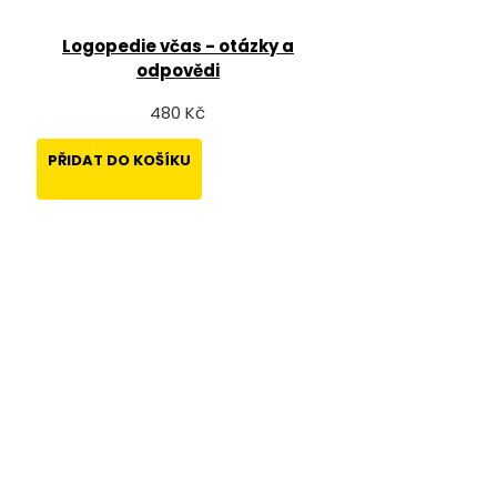
Logopedie včas - otázky a
odpovědi
480 Kč
PŘIDAT DO KOŠÍKU