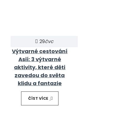
29
čvc
Výtvarné cestování
Asií: 3 výtvarné
aktivity, které děti
zavedou do světa
klidu a fantazie
ČÍST VÍCE