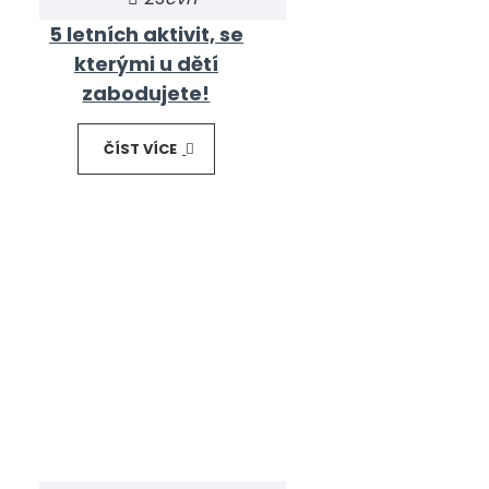
5 letních aktivit, se
kterými u dětí
zabodujete!
ČÍST VÍCE