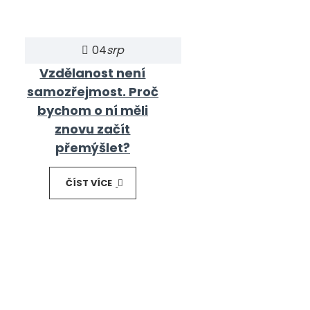
04
srp
Vzdělanost není
samozřejmost. Proč
bychom o ní měli
znovu začít
přemýšlet?
ČÍST VÍCE