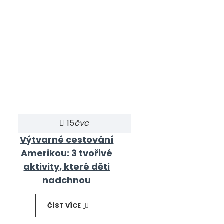
15
čvc
Výtvarné cestování
Amerikou: 3 tvořivé
aktivity, které děti
nadchnou
ČÍST VÍCE