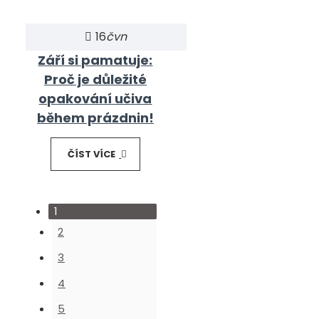
16
čvn
Září si pamatuje:
Proč je důležité
opakování učiva
během prázdnin!
ČÍST VÍCE
1
2
3
4
5