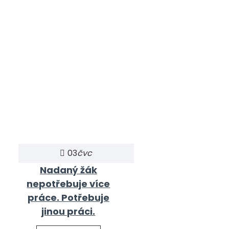
03
čvc
Nadaný žák
nepotřebuje více
práce. Potřebuje
jinou práci.