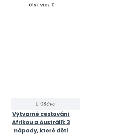
ČÍST VÍCE
03
čvc
Výtvarné cestování
Afrikou a Austrálií: 3
nápady, které děti