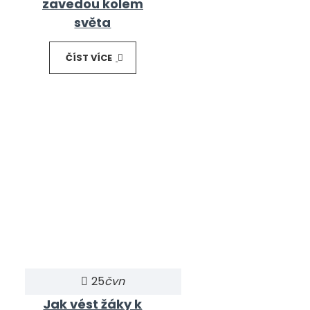
zavedou kolem
světa
ČÍST VÍCE
25
čvn
Jak vést žáky k