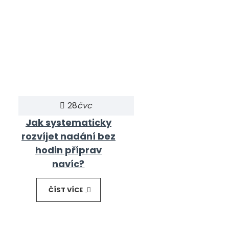
28
čvc
Jak systematicky
rozvíjet nadání bez
hodin příprav
navíc?
ČÍST VÍCE