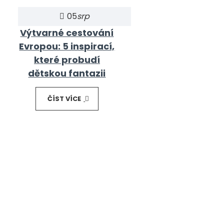
05
srp
Výtvarné cestování
Evropou: 5 inspirací,
které probudí
dětskou fantazii
ČÍST VÍCE