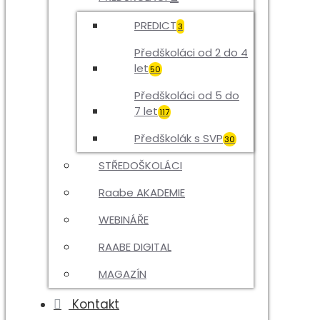
PREDICT
3
Předškoláci od 2 do 4
let
50
Předškoláci od 5 do
7 let
117
Předškolák s SVP
30
STŘEDOŠKOLÁCI
Raabe AKADEMIE
WEBINÁŘE
RAABE DIGITAL
MAGAZÍN
Kontakt