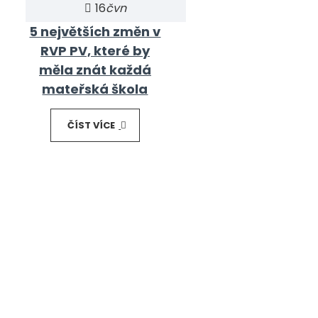
16
čvn
5 největších změn v
RVP PV, které by
měla znát každá
mateřská škola
ČÍST VÍCE