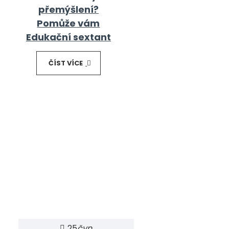
přemýšlení?
Pomůže vám
Edukační sextant
ČÍST VÍCE
25
čvn