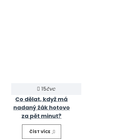
15
čvc
Co dělat, když má
nadaný žák hotovo
za pět minut?
ČÍST VÍCE