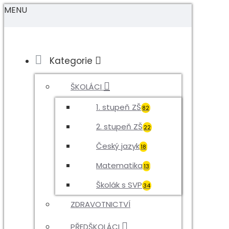
MENU
Kategorie
ŠKOLÁCI
1. stupeň ZŠ
82
2. stupeň ZŠ
22
Český jazyk
18
Matematika
13
Školák s SVP
34
ZDRAVOTNICTVÍ
PŘEDŠKOLÁCI