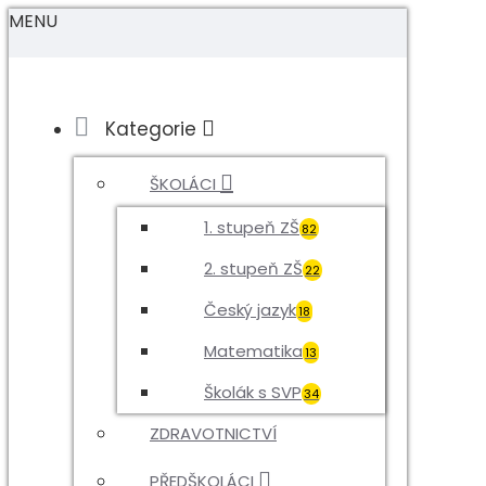
MENU
Kategorie
ŠKOLÁCI
1. stupeň ZŠ
82
2. stupeň ZŠ
22
Český jazyk
18
Matematika
13
Školák s SVP
34
ZDRAVOTNICTVÍ
PŘEDŠKOLÁCI