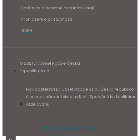
Směrnice o ochraně osobních údajů
Prohlášení o přístupnosti
GDPR
© 2021 Dr. Josef Raabe Česká
republika, s.r.o.
Nakladatelství Dr. Josef Raabe s.r.o., Česká republika,
člen mezinárodní skupiny Klett. Společně ke kvalitnímu
vzdělávání.
Odstoupit od smlouvy