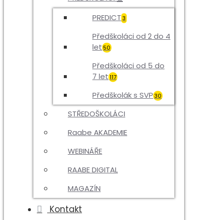
PREDICT
3
Předškoláci od 2 do 4
let
50
Předškoláci od 5 do
7 let
117
Předškolák s SVP
30
STŘEDOŠKOLÁCI
Raabe AKADEMIE
WEBINÁŘE
RAABE DIGITAL
MAGAZÍN
Kontakt