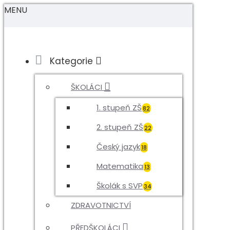
MENU
Kategorie
ŠKOLÁCI
1. stupeň ZŠ
82
2. stupeň ZŠ
22
Český jazyk
18
Matematika
13
Školák s SVP
34
ZDRAVOTNICTVÍ
PŘEDŠKOLÁCI