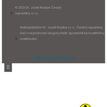
© 2021 Dr. Josef Raabe Česká
republika, s.r.o.
Nakladatelství Dr. Josef Raabe s.r.o., Česká republika,
člen mezinárodní skupiny Klett. Společně ke kvalitnímu
vzdělávání.
Odstoupit od smlouvy