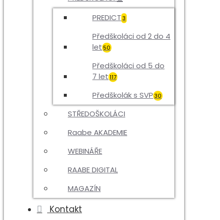
PREDICT
3
Předškoláci od 2 do 4
let
50
Předškoláci od 5 do
7 let
117
Předškolák s SVP
30
STŘEDOŠKOLÁCI
Raabe AKADEMIE
WEBINÁŘE
RAABE DIGITAL
MAGAZÍN
Kontakt