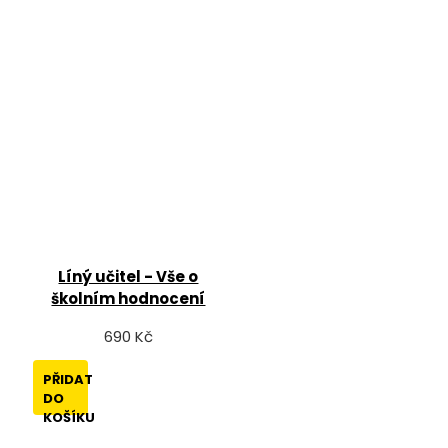
Líný učitel - Vše o
školním hodnocení
690 Kč
PŘIDAT
DO
KOŠÍKU