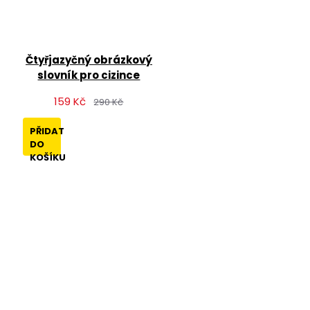
Čtyřjazyčný obrázkový
slovník pro cizince
159 Kč
290 Kč
PŘIDAT
DO
KOŠÍKU