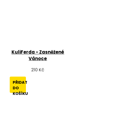
KuliFerda - Zasněžené
Vánoce
210 Kč
PŘIDAT
DO
KOŠÍKU