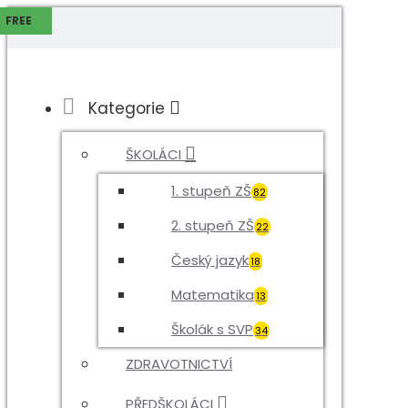
MENU
FREE
Kategorie
ŠKOLÁCI
1. stupeň ZŠ
82
2. stupeň ZŠ
22
Český jazyk
18
Matematika
13
Školák s SVP
34
ZDRAVOTNICTVÍ
PŘEDŠKOLÁCI