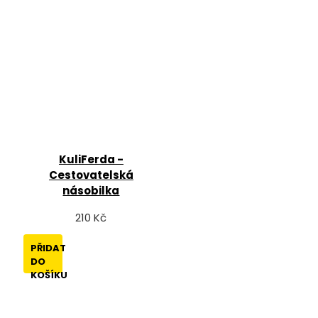
KuliFerda -
Cestovatelská
násobilka
210 Kč
PŘIDAT
DO
KOŠÍKU