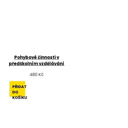
Pohybové činnosti v
předškolním vzdělávání
480 Kč
PŘIDAT
DO
KOŠÍKU