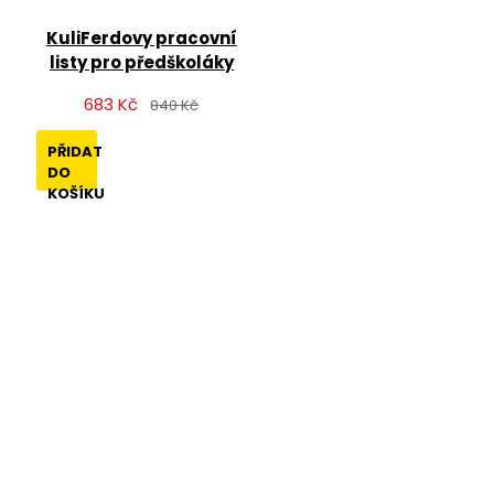
KuliFerdovy pracovní
listy pro předškoláky
683 Kč
840 Kč
PŘIDAT
DO
KOŠÍKU