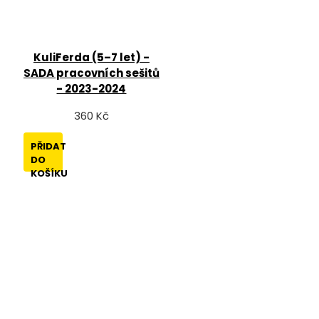
KuliFerda (5–7 let) -
SADA pracovních sešitů
- 2023-2024
360 Kč
PŘIDAT
DO
KOŠÍKU