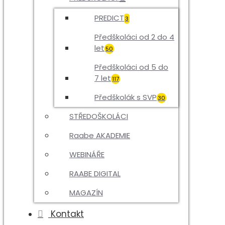
PREDICT
3
Předškoláci od 2 do 4
let
50
Předškoláci od 5 do
7 let
117
Předškolák s SVP
30
STŘEDOŠKOLÁCI
Raabe AKADEMIE
WEBINÁŘE
RAABE DIGITAL
MAGAZÍN
Kontakt