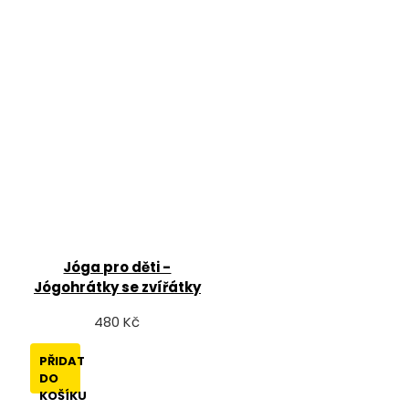
Jóga pro děti -
Jógohrátky se zvířátky
480 Kč
PŘIDAT
DO
KOŠÍKU