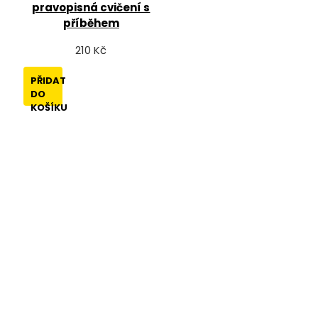
pravopisná cvičení s
příběhem
210 Kč
PŘIDAT
DO
KOŠÍKU