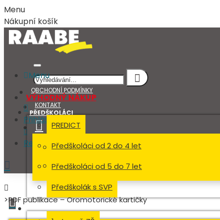
Menu
Nákupní košík
Menu
OBCHODNÍ PODMÍNKY
VÝHODNÝ NÁKUP
KONTAKT
PŘEDŠKOLÁCI
Přihlásit
PREDICT
Registrovat
Předškoláci od 2 do 4 let
Přihlásit
Předškoláci od 5 do 7 let
Registrovat
Předškolák s SVP
PDF publikace – Oromotorické kartičky
ŠKOLÁCI