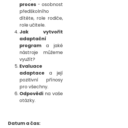
proces
- osobnost
předškolního
dítěte, role rodiče,
role učitele.
Jak vytvořit
adaptační
program
a jaké
nástroje můžeme
využít?
Evaluace
adaptace
a její
pozitivní přínosy
pro všechny.
Odpovědi
na vaše
otázky.
Datum a čas: