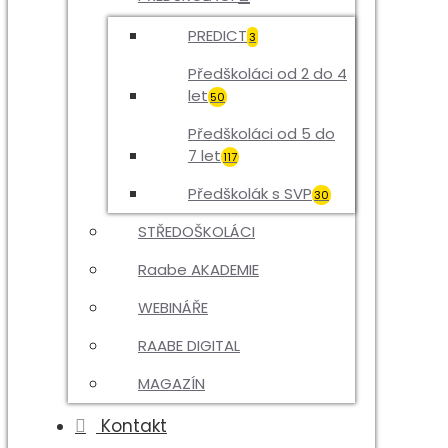
PREDICT
3
Předškoláci od 2 do 4
let
50
Předškoláci od 5 do
7 let
117
Předškolák s SVP
30
STŘEDOŠKOLÁCI
Raabe AKADEMIE
WEBINÁŘE
RAABE DIGITAL
MAGAZÍN
Kontakt