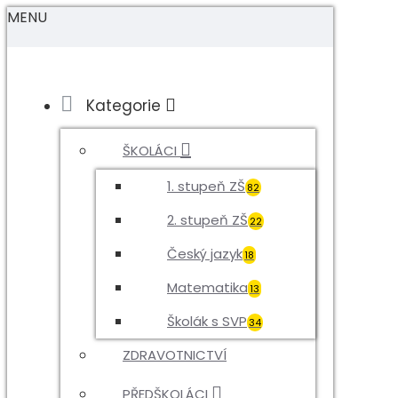
MENU
Kategorie
ŠKOLÁCI
1. stupeň ZŠ
82
2. stupeň ZŠ
22
Český jazyk
18
Matematika
13
Školák s SVP
34
ZDRAVOTNICTVÍ
PŘEDŠKOLÁCI