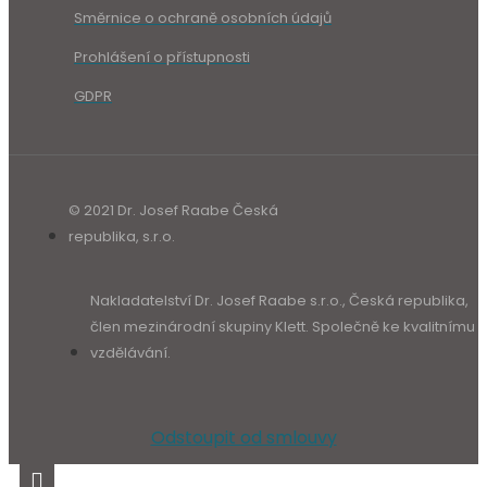
Směrnice o ochraně osobních údajů
Prohlášení o přístupnosti
GDPR
© 2021 Dr. Josef Raabe Česká
republika, s.r.o.
Nakladatelství Dr. Josef Raabe s.r.o., Česká republika,
člen mezinárodní skupiny Klett. Společně ke kvalitnímu
vzdělávání.
Odstoupit od smlouvy