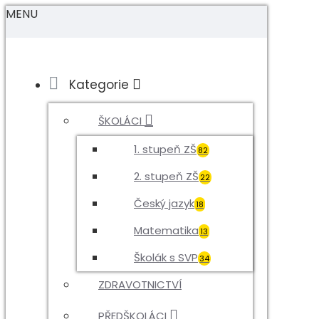
MENU
Kategorie
ŠKOLÁCI
1. stupeň ZŠ
82
2. stupeň ZŠ
22
Český jazyk
18
Matematika
13
Školák s SVP
34
ZDRAVOTNICTVÍ
PŘEDŠKOLÁCI