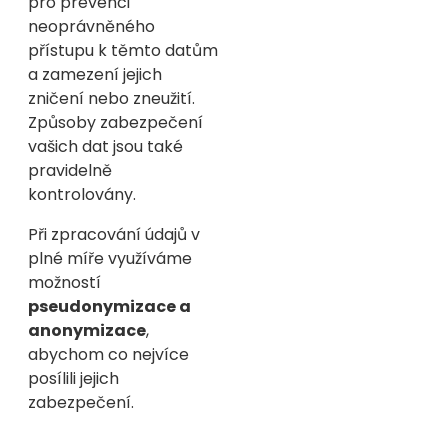
pro prevenci
neoprávněného
přístupu k těmto datům
a zamezení jejich
zničení nebo zneužití.
Způsoby zabezpečení
vašich dat jsou také
pravidelně
kontrolovány.
Při zpracování údajů v
plné míře využíváme
možností
pseudonymizace a
anonymizace
,
abychom co nejvíce
posílili jejich
zabezpečení.