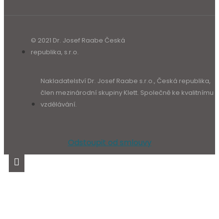
© 2021 Dr. Josef Raabe Česká
republika, s.r.o.
Nakladatelství Dr. Josef Raabe s.r.o., Česká republika,
člen mezinárodní skupiny Klett. Společně ke kvalitnímu
vzdělávání.
Odstoupit od smlouvy