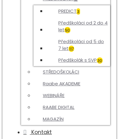
PREDICT
3
Předškoláci od 2 do 4
let
50
Předškoláci od 5 do
7 let
117
Předškolák s SVP
30
STŘEDOŠKOLÁCI
Raabe AKADEMIE
WEBINÁŘE
RAABE DIGITAL
MAGAZÍN
Kontakt