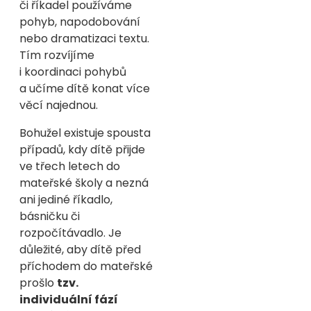
či říkadel používáme
pohyb, napodobování
nebo dramatizaci textu.
Tím rozvíjíme
i koordinaci pohybů
a učíme dítě konat více
věcí najednou.
Bohužel existuje spousta
případů, kdy dítě přijde
ve třech letech do
mateřské školy a nezná
ani jediné říkadlo,
básničku či
rozpočítávadlo. Je
důležité, aby dítě před
příchodem do mateřské
prošlo
tzv.
individuální fází