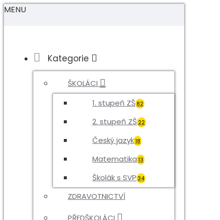
MENU
Kategorie
ŠKOLÁCI
1. stupeň ZŠ
82
2. stupeň ZŠ
22
Český jazyk
18
Matematika
13
Školák s SVP
34
ZDRAVOTNICTVÍ
PŘEDŠKOLÁCI