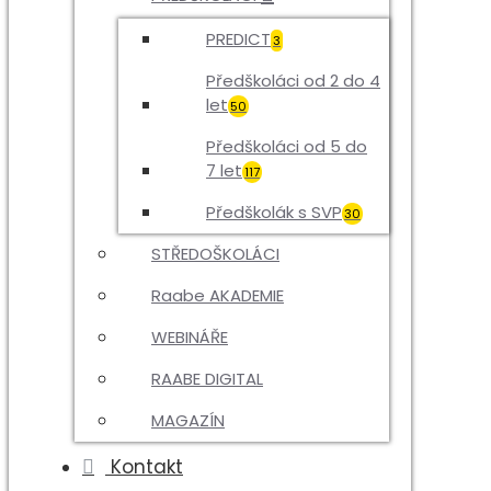
PREDICT
3
Předškoláci od 2 do 4
let
50
Předškoláci od 5 do
7 let
117
Předškolák s SVP
30
STŘEDOŠKOLÁCI
Raabe AKADEMIE
WEBINÁŘE
RAABE DIGITAL
MAGAZÍN
Kontakt