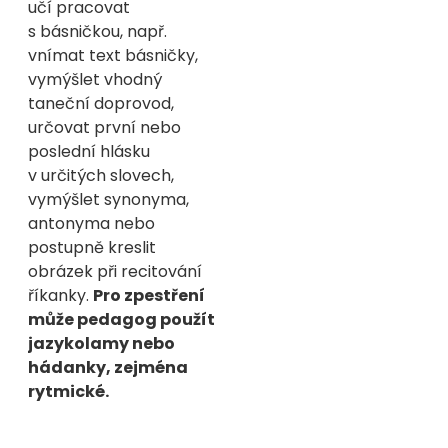
učí pracovat
s básničkou, např.
vnímat text básničky,
vymýšlet vhodný
taneční doprovod,
určovat první nebo
poslední hlásku
v určitých slovech,
vymýšlet synonyma,
antonyma nebo
postupně kreslit
obrázek při recitování
říkanky.
Pro zpestření
může pedagog použít
jazykolamy nebo
hádanky, zejména
rytmické.