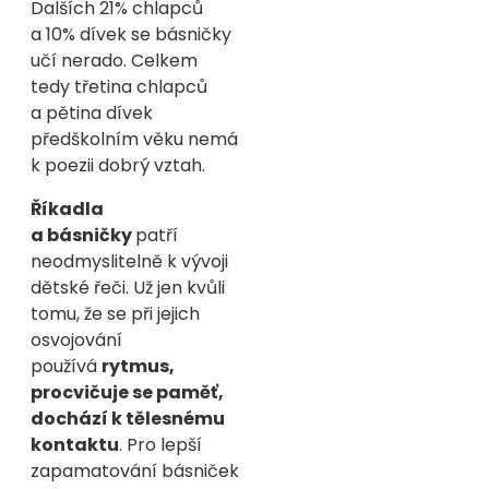
Dalších 21% chlapců
a 10% dívek se básničky
učí nerado. Celkem
tedy třetina chlapců
a pětina dívek
předškolním věku nemá
k poezii dobrý vztah.
Říkadla
a básničky
patří
neodmyslitelně k vývoji
dětské řeči. Už jen kvůli
tomu, že se při jejich
osvojování
používá
rytmus,
procvičuje se paměť,
dochází k tělesnému
kontaktu
. Pro lepší
zapamatování básniček