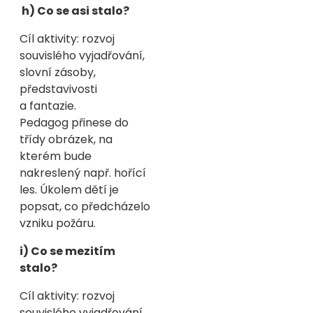
h) Co se asi stalo?
Cíl aktivity: rozvoj
souvislého vyjadřování,
slovní zásoby,
představivosti
a fantazie.
Pedagog přinese do
třídy obrázek, na
kterém bude
nakreslený např. hořící
les. Úkolem dětí je
popsat, co předcházelo
vzniku požáru.
i) Co se mezitím
stalo?
Cíl aktivity: rozvoj
souvislého vyjadřování,