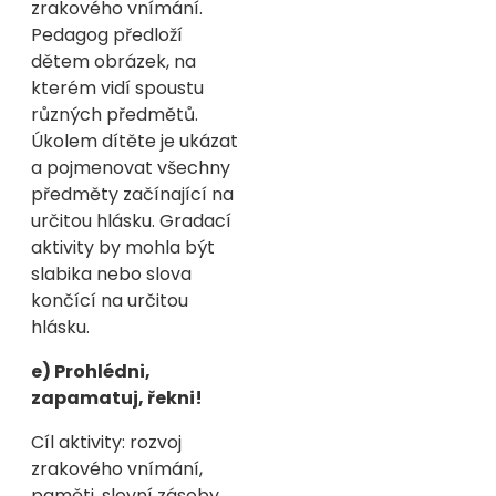
zrakového vnímání.
Pedagog předloží
dětem obrázek, na
kterém vidí spoustu
různých předmětů.
Úkolem dítěte je ukázat
a pojmenovat všechny
předměty začínající na
určitou hlásku. Gradací
aktivity by mohla být
slabika nebo slova
končící na určitou
hlásku.
e) Prohlédni,
zapamatuj, řekni!
Cíl aktivity: rozvoj
zrakového vnímání,
paměti, slovní zásoby.