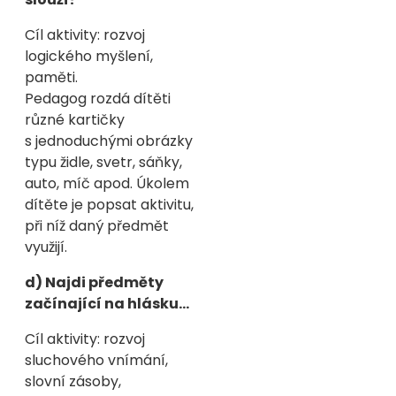
Cíl aktivity: rozvoj
logického myšlení,
paměti.
Pedagog rozdá dítěti
různé kartičky
s jednoduchými obrázky
typu židle, svetr, sáňky,
auto, míč apod. Úkolem
dítěte je popsat aktivitu,
při níž daný předmět
využijí.
d) Najdi předměty
začínající na hlásku…
Cíl aktivity: rozvoj
sluchového vnímání,
slovní zásoby,