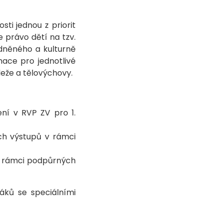
ti jednou z priorit
e právo dětí na tzv.
odněného a kulturně
ace pro jednotlivé
deže a tělovýchovy.
ní v RVP ZV pro 1.
ch výstupů v rámci
v rámci podpůrných
áků se speciálními