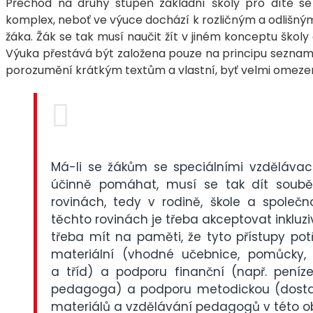
Přechod na druhý stupeň základní školy pro dítě se 
komplex, neboť ve výuce dochází k rozličným a odlišný
žáka. Žák se tak musí naučit žít v jiném konceptu školy
Výuka přestává být založena pouze na principu seznamov
porozumění krátkým textům a vlastní, byť velmi omeze
Má-li se žákům se speciálními vzdělávac
účinně pomáhat, musí se tak dít soub
rovinách, tedy v rodině, škole a společn
těchto rovinách je třeba akceptovat inkluziv
třeba mít na paměti, že tyto přístupy pot
materiální (vhodné učebnice, pomůcky, 
a tříd) a podporu finanční (např. peníz
pedagoga) a podporu metodickou (dost
materiálů a vzdělávání pedagogů v této ob