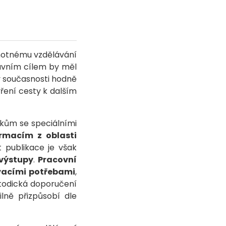
amotnému vzdělávání
Hlavním cílem by měl
v současnosti hodně
ření cesty k dalším
ákům se speciálními
ormacím z oblasti
 publikace je však
 výstupy
.
Pracovní
ávacími potřebami
,
todická doporučení
lně přizpůsobí dle