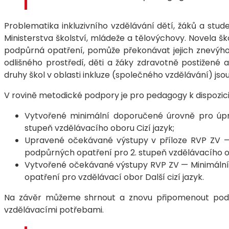
Problematika inkluzivního vzdělávání dětí, žáků a stud
Ministerstva školství, mládeže a tělovýchovy. Novela ško
podpůrná opatření, pomůže překonávat jejich znevýhod
odlišného prostředí, děti a žáky zdravotně postižen
druhy škol v oblasti inkluze (společného vzdělávání) js
V rovině metodické podpory je pro pedagogy k dispozi
Vytvořené minimální doporučené úrovně pro úp
stupeň vzdělávacího oboru Cizí jazyk;
Upravené očekávané výstupy v příloze RVP ZV 
podpůrných opatření pro 2. stupeň vzdělávacího ob
Vytvořené očekávané výstupy RVP ZV — Minimáln
opatření pro vzdělávací obor Další cizí jazyk.
Na závěr můžeme shrnout a znovu připomenout podsta
vzdělávacími potřebami.