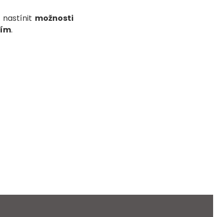
 nastínit
možnosti
ním
.