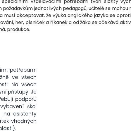
speciálními vzdělávacími potřebami tvoří složitý výc
m požadavkům jednotlivých pedagogů, učitelé se mohou r
 a musí akceptovat, že výuka anglického jazyka se oproti 
ání, her, písniček a říkanek a od žáka se očekává aktivn
ná, produkce.
ími potřebami
ěžně ve všech
osti. Na všech
ní přístupy. Je
řebují podporu
vybavení škol
e na asistenty
atek vhodných
lasti).