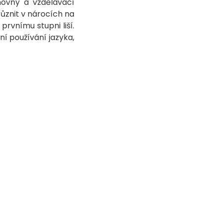
hovný a vzdělávací
ůznit v nárocích na
prvnímu stupni liší.
í používání jazyka,