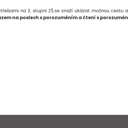
třebami na 2. stupni ZŠ
se snaží ukázat možnou cestu a
razem na poslech s porozuměním a čtení s porozumě