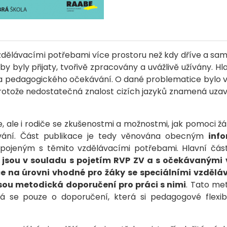
vzdělávacími potřebami více prostoru než kdy dříve a s
by byly přijaty, tvořivě zpracovány a uvážlivě užívány. 
y a pedagogického očekávání. O dané problematice bylo 
protože nedostatečná znalost cizích jazyků znamená uzav
e, ale i rodiče se zkušenostmi a možnostmi, jak pomoci ž
ávání. Část publikace je tedy věnována obecným
inf
pojeným s těmito vzdělávacími potřebami. Hlavní část
é jsou v souladu s pojetím RVP ZV a s očekávanými
zyce na úrovni vhodné pro žáky se speciálními vzděl
ou metodická doporučení pro práci s nimi
. Tato me
á se pouze o doporučení, která si pedagogové flexibi