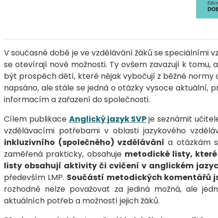
V současné době je ve vzdělávání žáků se speciálními 
se otevírají nové možnosti. Ty ovšem zavazují k tomu, a
být prospěch dětí, které nějak vybočují z běžné norm
napsáno, ale stále se jedná o otázky vysoce aktuální, 
informacím a zařazení do společnosti.
Cílem publikace
Anglický jazyk SVP
je seznámit učitel
vzdělávacími potřebami v oblasti jazykového vzděl
inkluzivního (společného) vzdělávání
a otázkám s
zaměřená prakticky, obsahuje
metodické listy, kter
listy obsahují aktivity či cvičení v anglickém ja
především LMP.
Součástí metodických komentářů js
rozhodně nelze považovat za jediná možná, ale jedn
aktuálních potřeb a možností jejich žáků.