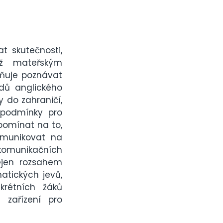
 skutečnosti,
ež mateřským
žňuje poznávat
adů anglického
 do zahraničí,
í podmínky pro
pomínat na to,
omunikovat na
komunikačních
ejen rozsahem
tických jevů,
krétních žáků
 zařízení pro