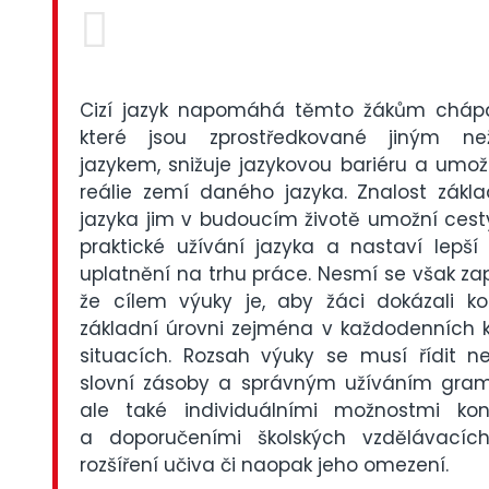
Cizí jazyk napomáhá těmto žákům chápat
které jsou zprostředkované jiným n
jazykem, snižuje jazykovou bariéru a umo
reálie zemí daného jazyka. Znalost zákl
jazyka jim v budoucím životě umožní cesty
praktické užívání jazyka a nastaví lepš
uplatnění na trhu práce. Nesmí se však za
že cílem výuky je, aby žáci dokázali k
základní úrovni zejména v každodenních 
situacích. Rozsah výuky se musí řídit n
slovní zásoby a správným užíváním grama
ale také individuálními možnostmi kon
a doporučeními školských vzdělávacích
rozšíření učiva či naopak jeho omezení.