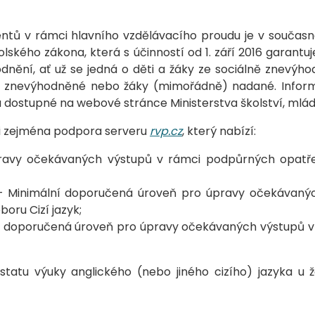
entů v rámci hlavního vzdělávacího proudu je v současnos
lského zákona, která s účinností od 1. září 2016 garantuj
nění, ať už se jedná o děti a žáky ze sociálně znevýh
é a znevýhodněné nebo žáky (mimořádně) nadané. Inform
ou dostupné na webové stránce Ministerstva školství, mlá
ci zejména podpora serveru
rvp.cz
, který nabízí:
ravy očekávaných výstupů v rámci podpůrných opatře
— Minimální doporučená úroveň pro úpravy očekávaný
oru Cizí jazyk;
í doporučená úroveň pro úpravy očekávaných výstupů 
tu výuky anglického (nebo jiného cizího) jazyka u ž