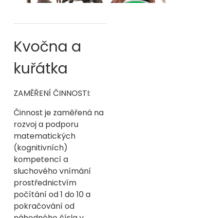
Kvočna a
kuřátka
ZAMĚŘENÍ ČINNOSTI:
Činnost je zaměřená na
rozvoj a podporu
matematických
(kognitivních)
kompetencí a
sluchového vnímání
prostřednictvím
počítání od 1 do 10 a
pokračování od
náhodného čísla v