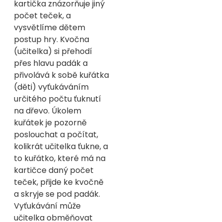
kartička znázorňuje jiný
počet teček, a
vysvětlíme dětem
postup hry. Kvočna
(učitelka) si přehodí
přes hlavu padák a
přivolává k sobě kuřátka
(děti) vyťukáváním
určitého počtu ťuknutí
na dřevo. Úkolem
kuřátek je pozorně
poslouchat a počítat,
kolikrát učitelka ťukne, a
to kuřátko, které má na
kartičce daný počet
teček, přijde ke kvočně
a skryje se pod padák.
Vyťukávání může
učitelka obměňovat