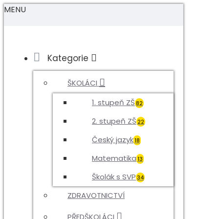
MENU
Kategorie
ŠKOLÁCI
1. stupeň ZŠ
82
2. stupeň ZŠ
22
Český jazyk
18
Matematika
13
Školák s SVP
34
ZDRAVOTNICTVÍ
PŘEDŠKOLÁCI