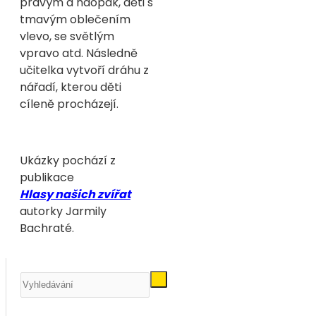
pravým a naopak, děti s
tmavým oblečením
vlevo, se světlým
vpravo atd. Následně
učitelka vytvoří dráhu z
nářadí, kterou děti
cíleně procházejí.
Ukázky pochází z
publikace
Hlasy našich zvířat
autorky Jarmily
Bachraté.