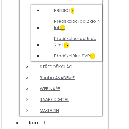
PREDICT
3
Předškoláci od 2 do 4
let
50
Předškoláci od 5 do
7 let
117
Předškolák s SVP
30
STŘEDOŠKOLÁCI
Raabe AKADEMIE
WEBINÁŘE
RAABE DIGITAL
MAGAZÍN
Kontakt