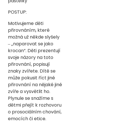
pastelky
POSTUP:
Motivujeme děti
přirovnáním, které
možná už někde slyšely
‒ „naparovat se jako
krocan“. Děti prezentují
svoje názory na toto
přirovnání, popisují
znaky zvířete. Dítě se
může pokusit říct jiné
přirovnání na nějaké jiné
zvíře a vysvětlit ho.
Plynule se snažíme s
dětmi přejít k rozhovoru
o prosociálním chování,
emocích či etice.