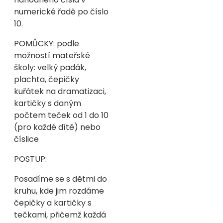
numerické řadě po číslo
10.
POMŮCKY: podle
možností mateřské
školy: velký padák,
plachta, čepičky
kuřátek na dramatizaci,
kartičky s daným
počtem teček od 1 do 10
(pro každé dítě) nebo
číslice
POSTUP:
Posadíme se s dětmi do
kruhu, kde jim rozdáme
čepičky a kartičky s
tečkami, přičemž každá