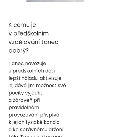
K čemu je
v předškolním
vzdělávání tanec
dobrý?
Tanec navozuje
u předškolních dětí
lepší náladu, aktivizuje
je, dává jim možnost své
pocity vyjádřit
a zároveň při
pravidelném
provozování přispívá
k jejich fyzické kondici
a ke správnému držení
těla. Tanec je i formou