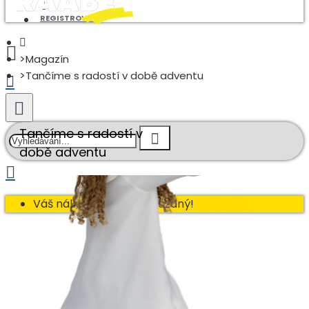
REGISTROVAT
Magazín
Tančíme s radostí v době adventu
Tančíme s radostí v
době adventu
Váš nákupní košík je prázdný!