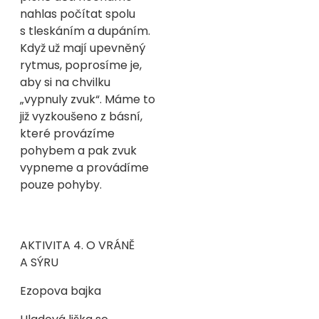
nahlas počítat spolu
s tleskáním a dupáním.
Když už mají upevněný
rytmus, poprosíme je,
aby si na chvilku
„vypnuly zvuk“. Máme to
již vyzkoušeno z básní,
které provázíme
pohybem a pak zvuk
vypneme a provádíme
pouze pohyby.
AKTIVITA
4. O VRÁNĚ
A SÝRU
Ezopova bajka