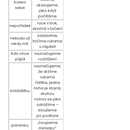
Kolem
ukazujeme,
sebe
jako když
počítáme
ruce v bok,
nepořádek
skočná v točení
zastavíme,
nebudu už
točíme rukama
nikdy mít.
v zápěstí
Kdo chce
naznačujeme
půjčit
rozhlížení
naznačujeme,
že držíme
rukama
řídítka, jedna
noha je stojná,
koloběžku,
druhou
nohou se jako
odrážíme –
kloužeme
po podlaze
„houpeme
panenku,
miminko“