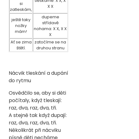
tleskáme: X X, X
si
X X
zatleskám,
dupeme
ještě taky
střídavě
nožky
nohama: X X, X X
mám!
X
Ať se zima
zatočíme se na
štětí.
druhou stranu
Nácvik tleskání a dupání
do rytmu
Osvědčilo se, aby si děti
počítaly, když tleskají:
raz, dva, raz, dva, tři.
A stejně tak když dupají:
raz, dva, raz, dva, tři.
Několikrát při nácviku
písně děti necháme