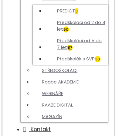
PREDICT
3
Předškoláci od 2 do 4
let
50
Předškoláci od 5 do
7 let
117
Předškolák s SVP
30
STŘEDOŠKOLÁCI
Raabe AKADEMIE
WEBINÁŘE
RAABE DIGITAL
MAGAZÍN
Kontakt