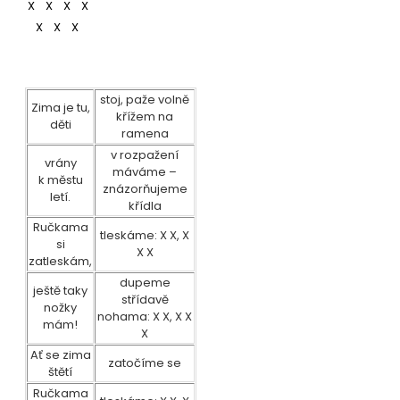
X X X X
X X X
stoj, paže volně
Zima je tu,
křížem na
děti
ramena
v rozpažení
vrány
máváme –
k městu
znázorňujeme
letí.
křídla
Ručkama
tleskáme: X X, X
si
X X
zatleskám,
dupeme
ještě taky
střídavě
nožky
nohama: X X, X X
mám!
X
Ať se zima
zatočíme se
štětí
Ručkama