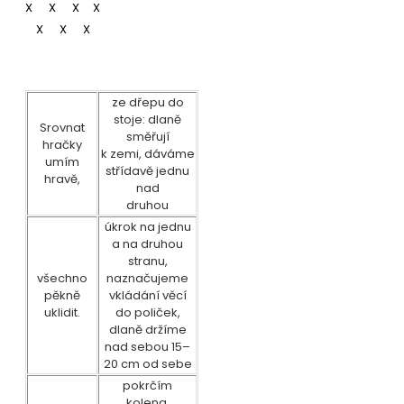
X X X X
X X X
ze dřepu do
stoje: dlaně
Srovnat
směřují
hračky
k zemi, dáváme
umím
střídavě jednu
hravě,
nad
druhou
úkrok na jednu
a na druhou
stranu,
všechno
naznačujeme
pěkně
vkládání věcí
uklidit.
do poliček,
dlaně držíme
nad sebou 15–
20 cm od sebe
pokrčím
kolena,