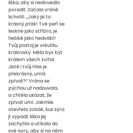
liška, aby si nedovedla
poradit. Začala vráně
lichotit: „Jaký jsi to
krásný pták! Tvé peří se
leskne jako stříbro, je
hebké jako hedvábí!
Tvůj postoj je vskutku
královský. Měla bys být
králem všech zvířat.
Jistě i tvůj hlas je
překrásný, umíš
zpívat?“ Vrána se
pýchou už nadouvala,
a chtěla ukázat, že
zpívat umí. Jakmile
otevřela zobák, kus sýra
jí vypadl, liška jej
zachytila a utíkala do
své nory, aby si na něm