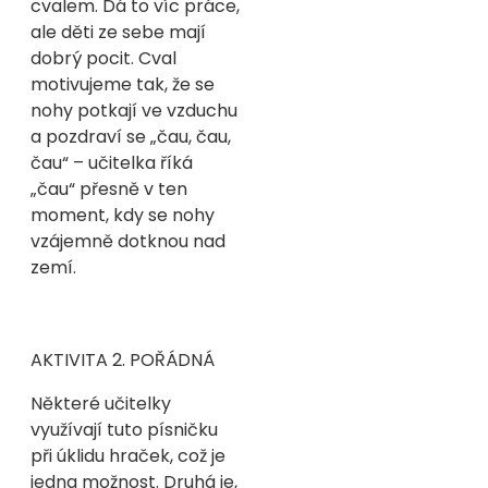
cvalem. Dá to víc práce,
ale děti ze sebe mají
dobrý pocit. Cval
motivujeme tak, že se
nohy potkají ve vzduchu
a pozdraví se „čau, čau,
čau“ – učitelka říká
„čau“ přesně v ten
moment, kdy se nohy
vzájemně dotknou nad
zemí.
AKTIVITA
2. POŘÁDNÁ
Některé učitelky
využívají tuto písničku
při úklidu hraček, což je
jedna možnost. Druhá je,