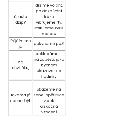
držíme volant,
po dozpívání
či auto
fráze
džíp?
vibrujeme rty,
imitujeme zvuk
motoru
Půjčím mu
pokyneme paží
je
poklepáme si
na zápěstí, jako
na
bychom
chviličku,
ukazovali na
hodinky
ukážeme na
lakomá já
sebe, opět ruce
nechci být.
v bok
a skočná
v točení