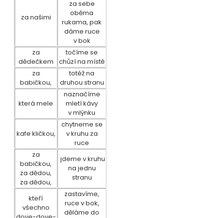
za sebe
oběma
za našimi
rukama, pak
dáme ruce
v bok
za
točíme se
dědečkem
chůzí na místě
za
totéž na
babičkou,
druhou stranu
na
značíme
která mele
mletí kávy
v mlýnku
chytneme se
kafe kličkou,
v kruhu za
ruce
za
jdeme v kruhu
babičkou,
na jednu
za dědou,
stranu
za dědou,
zastavíme,
kteří
ruce v bok,
všechno
děláme do
dove-dove-