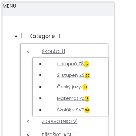
MENU
Kategorie
ŠKOLÁCI
1. stupeň ZŠ
82
2. stupeň ZŠ
22
Český jazyk
18
Matematika
13
Školák s SVP
34
ZDRAVOTNICTVÍ
PŘEDŠKOLÁCI