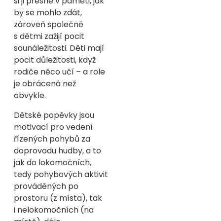
si ji přesně v paměti, jak
by se mohlo zdát,
zároveň společně
s dětmi zažijí pocit
sounáležitosti. Děti mají
pocit důležitosti, když
rodiče něco učí – a role
je obrácená než
obvykle.
Dětské popěvky jsou
motivací pro vedení
řízených pohybů za
doprovodu hudby, a to
jak do lokomočních,
tedy pohybových aktivit
prováděných po
prostoru (z místa), tak
i nelokomočních (na