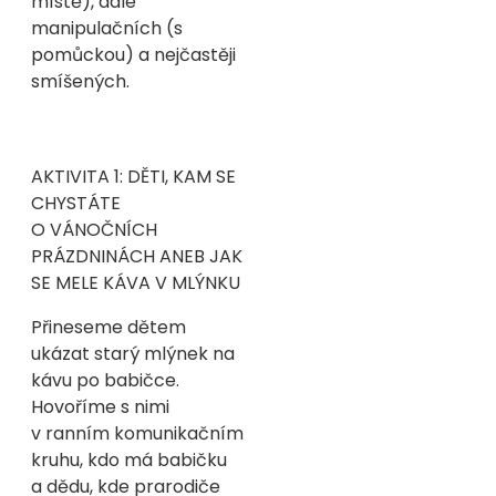
místě), dále
manipulačních (s
pomůckou) a nejčastěji
smíšených.
AKTIVITA 1: DĚTI, KAM SE
CHYSTÁTE
O VÁNOČNÍCH
PRÁZDNINÁCH ANEB JAK
SE MELE KÁVA V MLÝNKU
Přineseme dětem
ukázat starý mlýnek na
kávu po babičce.
Hovoříme s nimi
v ranním komunikačním
kruhu, kdo má babičku
a dědu, kde prarodiče