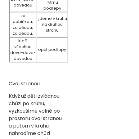
rytmu
dovedou
podřepy
za
jdeme v kruhu
babičkou,
na druhou
za dědou,
stranu
za dědou,
kteří
všechno
opět podřepy
dove-dove-
dovedou
Cval stranou
Když už děti zvládnou
chůzi po kruhu,
vyzkoušíme volně po
prostoru cval stranou
a potom v kruhu
nahradíme chůzi