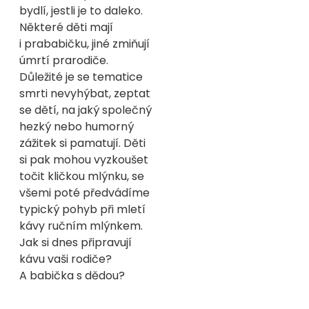
bydlí, jestli je to daleko.
Některé děti mají
i prababičku, jiné zmiňují
úmrtí prarodiče.
Důležité je se tematice
smrti nevyhýbat, zeptat
se dětí, na jaký společný
hezký nebo humorný
zážitek si pamatují. Děti
si pak mohou vyzkoušet
točit kličkou mlýnku, se
všemi poté předvádíme
typický pohyb při mletí
kávy ručním mlýnkem.
Jak si dnes připravují
kávu vaši rodiče?
A babička s dědou?