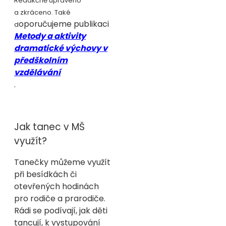
Redakčně upraveno
a zkráceno. Také
oporučujeme publikaci
d
Metody a aktivity
dramatické výchovy v
předškolním
vzdělávání
.
Jak tanec v MŠ
využít?
Tanečky můžeme využít
při besídkách či
otevřených hodinách
pro rodiče a prarodiče.
Rádi se podívají, jak děti
tancují, k vystupování