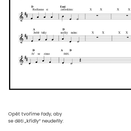
Opět tvoříme řady, aby
se děti „křídly“ neudeřily: