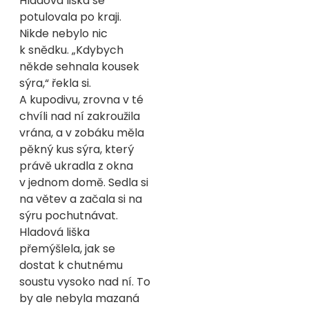
Hladová liška se
potulovala po kraji.
Nikde nebylo nic
k snědku. „Kdybych
někde sehnala kousek
sýra,“ řekla si.
A kupodivu, zrovna v té
chvíli nad ní zakroužila
vrána, a v zobáku měla
pěkný kus sýra, který
právě ukradla z okna
v jednom domě. Sedla si
na větev a začala si na
sýru pochutnávat.
Hladová liška
přemýšlela, jak se
dostat k chutnému
soustu vysoko nad ní. To
by ale nebyla mazaná