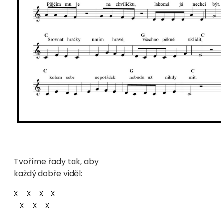
Tvoříme řady tak, aby
každý dobře viděl:
X X X X
X X X