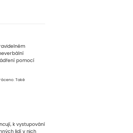
 pravidelném
 neverbální
yjádření pomocí
kráceno. Také
ncují, k vystupování
ných lidí v nich