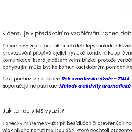
K čemu je v předškolním vzdělávání tanec dob
Tanec navozuje u předškolních dětí lepší náladu, aktiviz
provozování přispívá k jejich fyzické kondici a ke správ
komunikace, která je dětem velmi blízká, protože verbá
pohybu jim může být ke komunikaci dobrým pomocník
Text pochází z publikace
Rok v mateřské škole – ZIMA
.
oporučujeme publikaci
Metody a aktivity dramatické
d
Jak tanec v MŠ využít?
Tanečky můžeme využít při besídkách či otevřených hodin
však nikoho nenutíme, jsou děti, které nechtějí prezentov