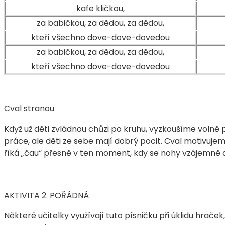
kafe kličkou,
za babičkou, za dědou, za dědou,
kteří všechno dove-dove-dovedou
za babičkou, za dědou, za dědou,
kteří všechno dove-dove-dovedou
Cval stranou
Když už děti zvládnou chůzi po kruhu, vyzkoušíme volně
práce, ale děti ze sebe mají dobrý pocit. Cval motivujem
říká „čau“ přesně v ten moment, kdy se nohy vzájemně 
AKTIVITA
2. POŘÁDNÁ
Některé učitelky využívají tuto písničku při úklidu hraček