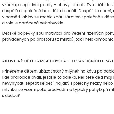
vzbuzuje negativní pocity – obavy, strach. Tyto děti do
dospělé a společně ho s dětmi naučit. Dospělí to ocení, u
v paměti, jak by se mohlo zdát, zároveň společně s dětmi z
a role je obrácená než obvykle.
Dětské popěvky jsou motivací pro vedení řízených pohy
prováděných po prostoru (z místa), tak i nelokomočníc
AKTIVITA 1: DĚTI, KAM SE CHYSTÁTE O VÁNOČNÍCH PRÁ
Přineseme dětem ukázat starý mlýnek na kávu po babič
kde prarodiče bydlí, jestli je to daleko. Některé děti mají
nevyhýbat, zeptat se dětí, na jaký společný hezký nebo 
mlýnku, se všemi poté předvádíme typický pohyb při mle
s dědou?