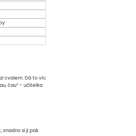
py
i cvalem. Dá to víc
au, čau“ – učitelka
 snadno si ji pak