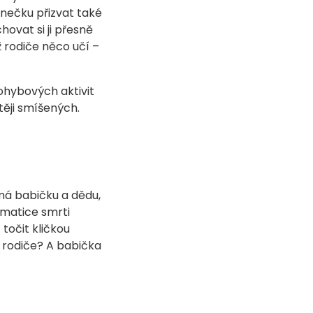
anečku přizvat také
hovat si ji přesně
ž rodiče něco učí –
ohybových aktivit
ěji smíšených.
má babičku a dědu,
tematice smrti
točit kličkou
 rodiče? A babička