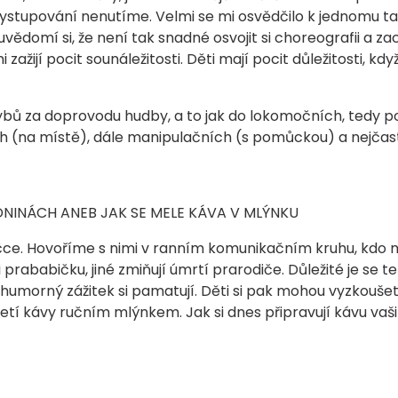
 vystupování nenutíme. Velmi se mi osvědčilo k jednomu t
vědomí si, že není tak snadné osvojit si choreografii a zac
ažijí pocit sounáležitosti. Děti mají pocit důležitosti, kdy
bů za doprovodu hudby, a to jak do lokomočních, tedy p
h (na místě), dále manipulačních (s pomůckou) a nejčast
ZDNINÁCH ANEB JAK SE MELE KÁVA V MLÝNKU
ce. Hovoříme s nimi v ranním komunikačním kruhu, kdo 
 i prababičku, jiné zmiňují úmrtí prarodiče. Důležité je se 
humorný zážitek si pamatují. Děti si pak mohou vyzkoušet 
tí kávy ručním mlýnkem. Jak si dnes připravují kávu vaši