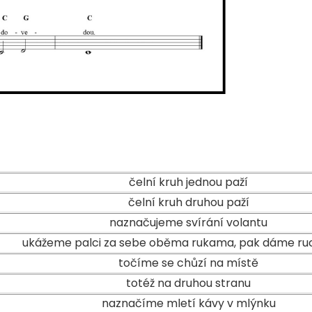
čelní kruh jednou paží
čelní kruh druhou paží
naznačujeme svírání volantu
ukážeme palci za sebe oběma rukama, pak dáme ru
točíme se chůzí na místě
totéž na druhou stranu
na
značíme mletí kávy v mlýnku