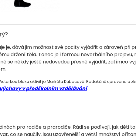
rý?
uje je, dává jim možnost své pocity vyjádřit a zároveň při
nému držení těla. Tanec je i formou neverbálního projevu,
lně se někdy ještě nedovedou přesně vyjádřit, zatímco v
em.
 Autorkou bloku aktivit je Markéta Kubecová. Redakčně upraveno a z
 výchovy v předškolním vzdělávání
.
ách pro rodiče a prarodiče. Rádi se podívají, jak děti ta
at, co se naučily, jsou uzavřenější a větší množství přítom