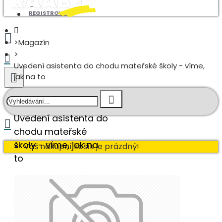
REGISTROVAT
Magazín
Uvedení asistenta do chodu mateřské školy - víme,
jak na to
Uvedení asistenta do
chodu mateřské
školy - víme, jak na
Váš nákupní košík je prázdný!
to