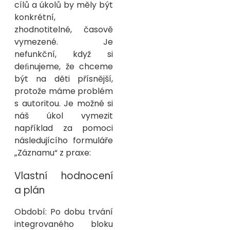
cílů a úkolů by měly být
konkrétní,
zhodnotitelné, časově
vymezené. Je
nefunkční, když si
deﬁnujeme, že chceme
být na děti přísnější,
protože máme problém
s autoritou. Je možné si
náš úkol vymezit
například za pomoci
následujícího formuláře
„Záznamu“ z praxe:
Vlastní hodnocení
a plán
Období: Po dobu trvání
integrovaného bloku