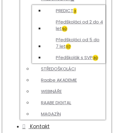
PREDICT
3
Předškoláci od 2 do 4
let
50
Předškoláci od 5 do
7 let
117
Předškolák s SVP
30
STŘEDOŠKOLÁCI
Raabe AKADEMIE
WEBINÁŘE
RAABE DIGITAL
MAGAZÍN
Kontakt