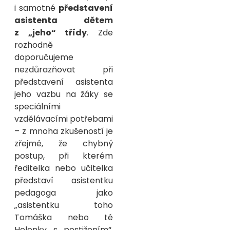
i samotné
představení
asistenta dětem
z „jeho“ třídy
. Zde
rozhodně
doporučujeme
nezdůrazňovat při
představení asistenta
jeho vazbu na žáky se
speciálními
vzdělávacími potřebami
– z mnoha zkušeností je
zřejmé, že chybný
postup, při kterém
ředitelka nebo učitelka
představí asistentku
pedagoga jako
„asistentku toho
Tomáška nebo té
Helenky s postižením“,