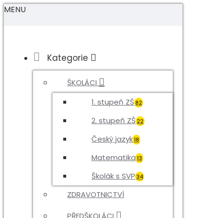
MENU
Kategorie
ŠKOLÁCI
1. stupeň ZŠ
82
2. stupeň ZŠ
22
Český jazyk
18
Matematika
13
Školák s SVP
34
ZDRAVOTNICTVÍ
PŘEDŠKOLÁCI