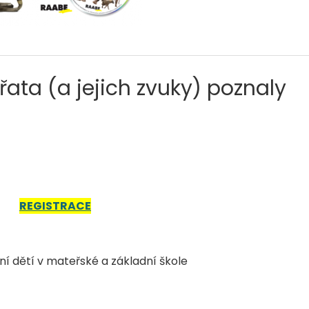
ata (a jejich zvuky) poznaly
REGISTRACE
í dětí v mateřské a základní ško
le