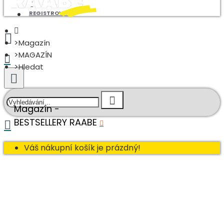
REGISTROVAT
Magazín
MAGAZÍN
Hledat
Magazín -
BESTSELLERY RAABE
Váš nákupní košík je prázdný!