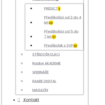
PREDICT
3
Předškoláci od 2 do 4
let
50
Předškoláci od 5 do
7 let
117
Předškolák s SVP
30
STŘEDOŠKOLÁCI
Raabe AKADEMIE
WEBINÁŘE
RAABE DIGITAL
MAGAZÍN
Kontakt