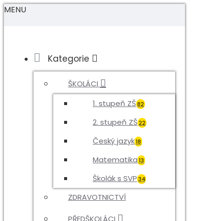
MENU
Kategorie
ŠKOLÁCI
1. stupeň ZŠ
82
2. stupeň ZŠ
22
Český jazyk
18
Matematika
13
Školák s SVP
34
ZDRAVOTNICTVÍ
PŘEDŠKOLÁCI