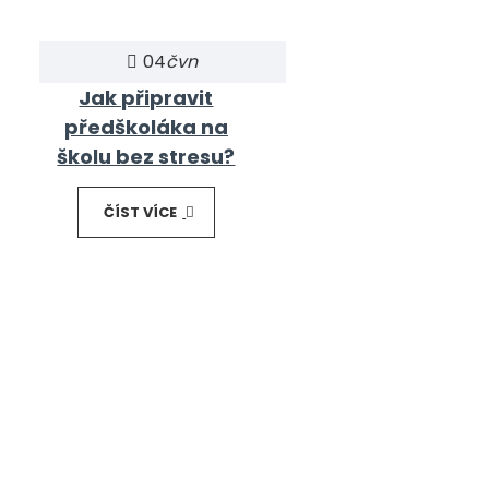
04
čvn
Jak připravit
předškoláka na
školu bez stresu?
ČÍST VÍCE