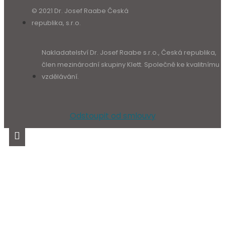
© 2021 Dr. Josef Raabe Česká
republika, s.r.o.
Nakladatelství Dr. Josef Raabe s.r.o., Česká republika,
člen mezinárodní skupiny Klett. Společně ke kvalitnímu
vzdělávání.
Odstoupit od smlouvy