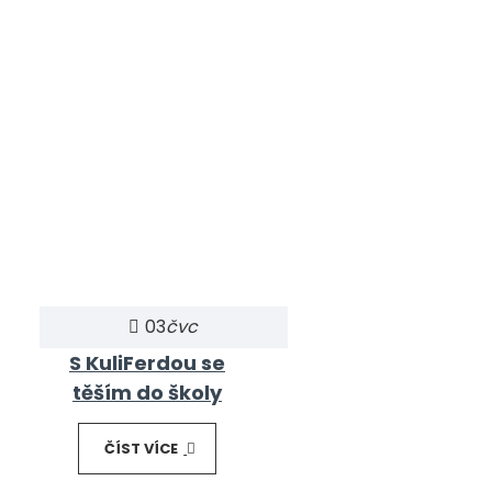
03
čvc
S KuliFerdou se
těším do školy
ČÍST VÍCE