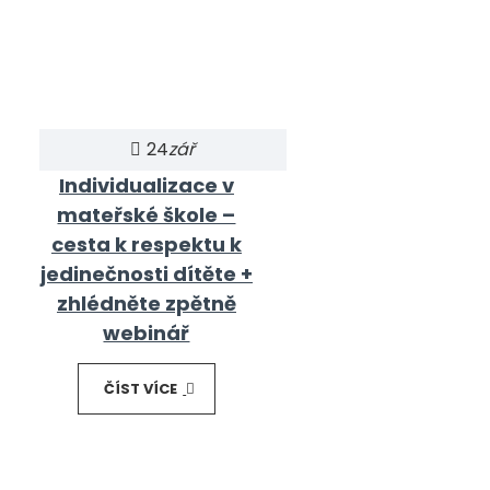
24
zář
Individualizace v
mateřské škole –
cesta k respektu k
jedinečnosti dítěte +
zhlédněte zpětně
webinář
ČÍST VÍCE