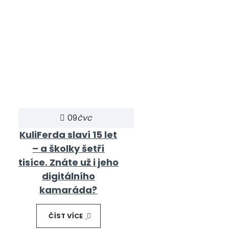
09
čvc
KuliFerda slaví 15 let
– a školky šetří
tisíce. Znáte už i jeho
digitálního
kamaráda?
ČÍST VÍCE