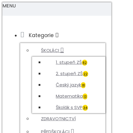
MENU
Kategorie
ŠKOLÁCI
1. stupeň ZŠ
82
2. stupeň ZŠ
22
Český jazyk
18
Matematika
13
Školák s SVP
34
ZDRAVOTNICTVÍ
PŘEDŠKOLÁCI