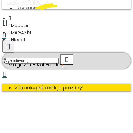
REGISTROVAT
Magazín
MAGAZÍN
Hledat
Magazín - KuliFerda
Váš nákupní košík je prázdný!