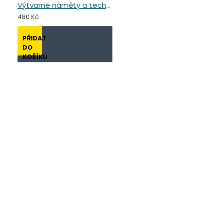
Výtvarné náměty a techniky v předškolním vzdělávání
480 Kč
PŘIDAT
DO
KOŠÍKU