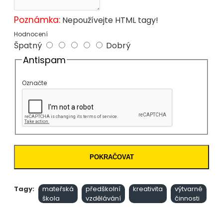
Poznámka:
Nepoužívejte HTML tagy!
Hodnocení
Špatný
Dobrý
Antispam
Označte
POKRAČOVAT
Tagy:
mateřská
předškolní
kreativita
výtvarné
škola
vzdělávání
činnosti