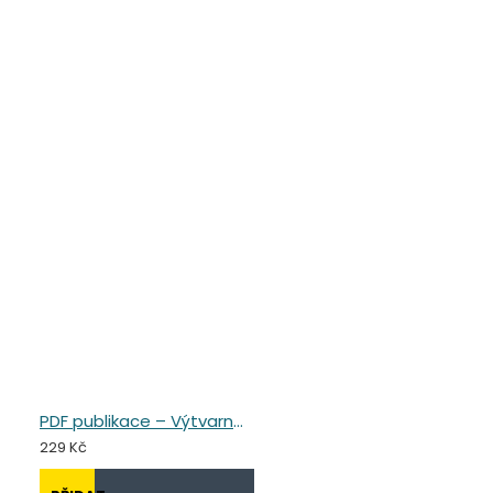
PDF publikace – Výtvarné cestování Asií
229 Kč