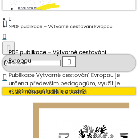
REGISTROVAT
PDF publikace – Výtvarné cestování Evropou
PDF publikace – Výtvarné cestování
Evropou
Publikace Výtvarné cestování Evropou je
určena především pedagogům, využít je
Váš nákupní košík je prázdný!
však mohou i další odborníci.