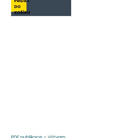
PŘIDAT
DO
KOŠÍKU
PDF publikace – Výtvarné cestování Amerikou