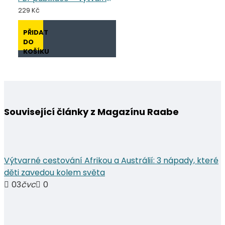
229 Kč
PŘIDAT
DO
KOŠÍKU
Související články z Magazínu Raabe
Výtvarné cestování Afrikou a Austrálií: 3 nápady, které
děti zavedou kolem světa
03
čvc
0