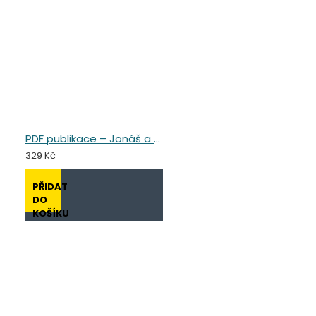
PDF publikace – Jonáš a Nenáš
329 Kč
PŘIDAT
DO
KOŠÍKU