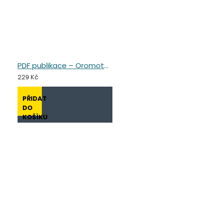
PDF publikace – Oromotorické kartičky
229 Kč
PŘIDAT
DO
KOŠÍKU