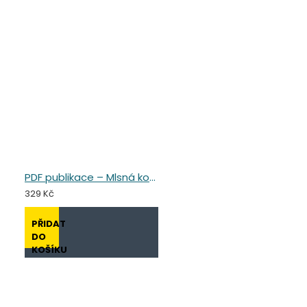
PDF publikace – Mlsná koza
329 Kč
PŘIDAT
DO
KOŠÍKU