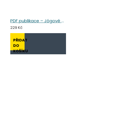
PDF publikace – Jógové pozice pro děti
229 Kč
PŘIDAT
DO
KOŠÍKU