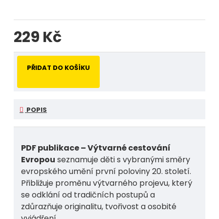
229 Kč
PŘIDAT DO KOŠÍKU
POPIS
PDF publikace – Výtvarné cestování
Evropou
seznamuje děti s vybranými směry
evropského umění první poloviny 20. století.
Přibližuje proměnu výtvarného projevu, který
se odklání od tradičních postupů a
zdůrazňuje originalitu, tvořivost a osobité
vyjádření.