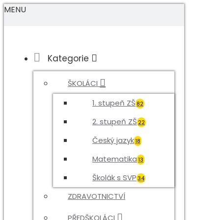
MENU
Kategorie
ŠKOLÁCI
1. stupeň ZŠ
82
2. stupeň ZŠ
22
Český jazyk
18
Matematika
13
Školák s SVP
34
ZDRAVOTNICTVÍ
PŘEDŠKOLÁCI