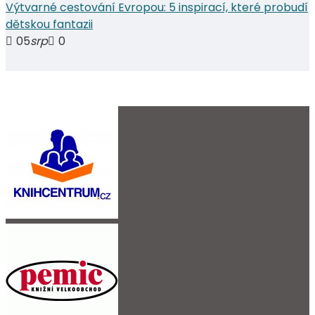
Výtvarné cestování Evropou: 5 inspirací, které probudí
dětskou fantazii
05
srp
0