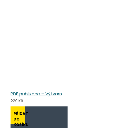
PDF publikace – Výtvarné cestování Afrikou a Austrálií
229 Kč
PŘIDAT
DO
KOŠÍKU