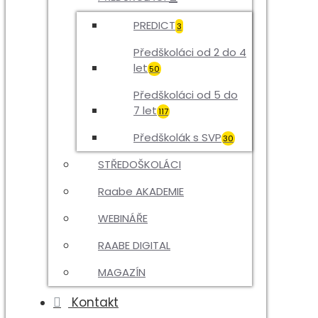
PREDICT
3
Předškoláci od 2 do 4
let
50
Předškoláci od 5 do
7 let
117
Předškolák s SVP
30
STŘEDOŠKOLÁCI
Raabe AKADEMIE
WEBINÁŘE
RAABE DIGITAL
MAGAZÍN
Kontakt