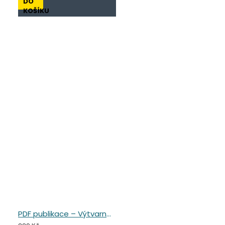
DO
KOŠÍKU
PDF publikace – Výtvarné cestování Amerikou