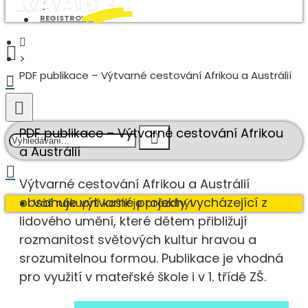
REGISTROVAT
PDF publikace – Výtvarné cestování Afrikou a Austrálií
PDF publikace – Výtvarné cestování Afrikou
a Austrálií
Výtvarné cestování Afrikou a Austrálií
obsahuje výtvarné projekty vycházející z
Váš nákupní košík je prázdný!
lidového umění, které dětem přibližují
rozmanitost světových kultur hravou a
srozumitelnou formou. Publikace je vhodná
pro využití v mateřské škole i v 1. třídě ZŠ.