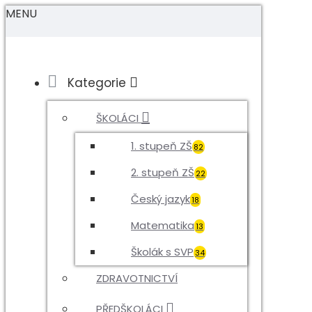
MENU
Kategorie
ŠKOLÁCI
1. stupeň ZŠ
82
2. stupeň ZŠ
22
Český jazyk
18
Matematika
13
Školák s SVP
34
ZDRAVOTNICTVÍ
PŘEDŠKOLÁCI