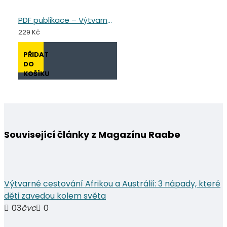
PDF publikace – Výtvarné cestování Evropou
229 Kč
PŘIDAT
DO
KOŠÍKU
Související články z Magazínu Raabe
Výtvarné cestování Afrikou a Austrálií: 3 nápady, které
děti zavedou kolem světa
03
čvc
0