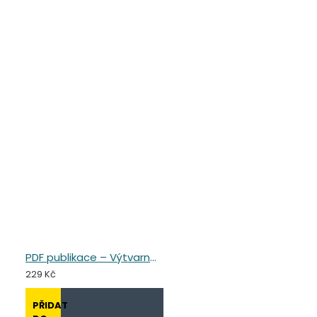
PDF publikace – Výtvarné cestování Asií
229 Kč
PŘIDAT