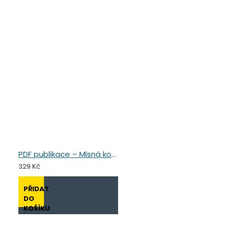
PDF publikace – Mlsná koza
329 Kč
PŘIDAT
DO
KOŠÍKU