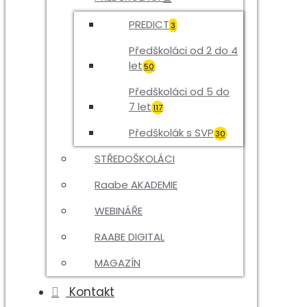
PREDICT
3
Předškoláci od 2 do 4
let
50
Předškoláci od 5 do
7 let
117
Předškolák s SVP
30
STŘEDOŠKOLÁCI
Raabe AKADEMIE
WEBINÁŘE
RAABE DIGITAL
MAGAZÍN
Kontakt