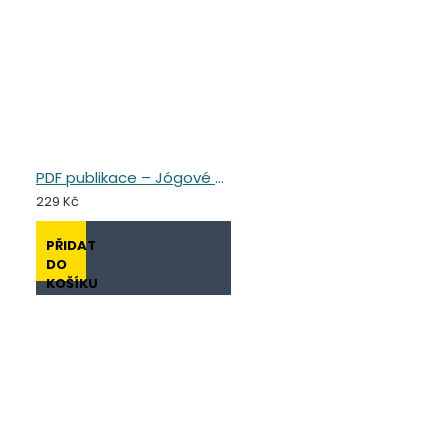
PDF publikace – Jógové pozice pro děti
229 Kč
PŘIDAT
DO
KOŠÍKU