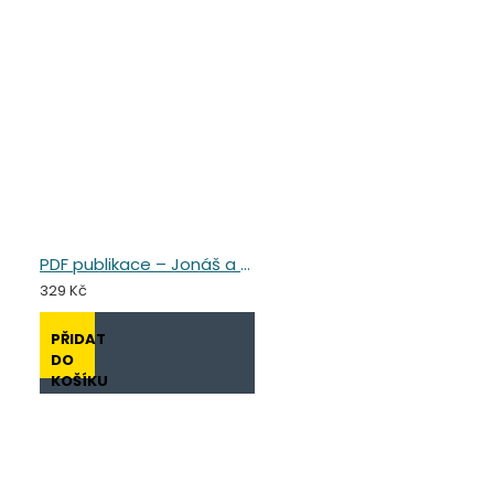
PDF publikace – Jonáš a Nenáš
329 Kč
PŘIDAT
DO
KOŠÍKU