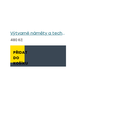
Výtvarné náměty a techniky v předškolním vzdělávání
480 Kč
PŘIDAT
DO
KOŠÍKU