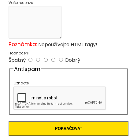
Vaše recenze
Poznámka:
Nepoužívejte HTML tagy!
Hodnocení
Špatný
Dobrý
Antispam
Označte
POKRAČOVAT