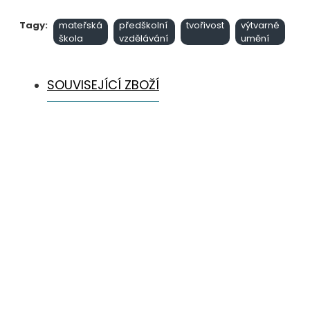
Tagy:
mateřská
předškolní
tvořivost
výtvarné
škola
vzdělávání
umění
SOUVISEJÍCÍ ZBOŽÍ