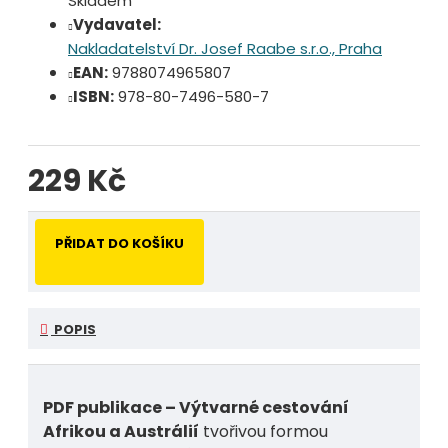
Skladem
Vydavatel:
Nakladatelství Dr. Josef Raabe s.r.o., Praha
EAN:
9788074965807
ISBN:
978-80-7496-580-7
229 Kč
PŘIDAT DO KOŠÍKU
POPIS
PDF publikace – Výtvarné cestování
Afrikou a Austrálií
tvořivou formou