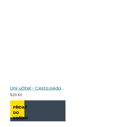
Líný učitel - Cesta pedagogického hrdiny
520 Kč
PŘIDAT
DO
KOŠÍKU