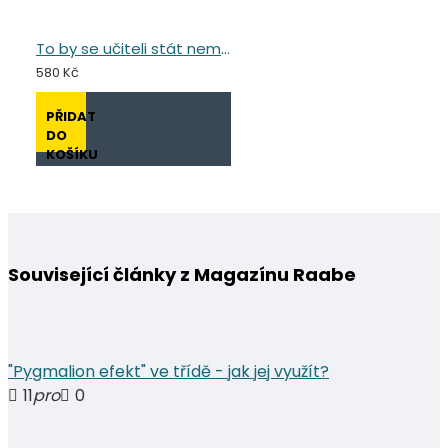
To by se učiteli stát nemělo
580 Kč
PŘIDAT
DO
KOŠÍKU
Související články z Magazínu Raabe
"Pygmalion efekt" ve třídě - jak jej využít?
11
pro
0