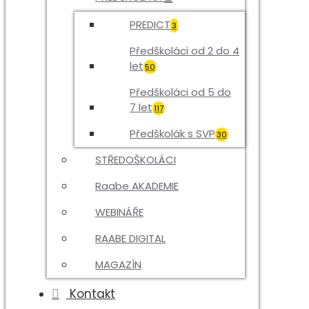
PREDICT
3
Předškoláci od 2 do 4
let
50
Předškoláci od 5 do
7 let
117
Předškolák s SVP
30
STŘEDOŠKOLÁCI
Raabe AKADEMIE
WEBINÁŘE
RAABE DIGITAL
MAGAZÍN
Kontakt