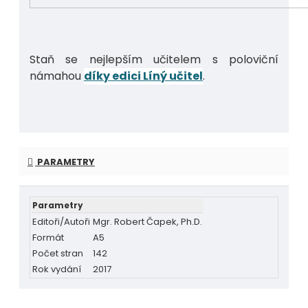
Staň se nejlepším učitelem s poloviční
námahou
díky edici Líný učitel
.
PARAMETRY
Parametry
Editoři/Autoři
Mgr. Robert Čapek, Ph.D.
Formát
A5
Počet stran
142
Rok vydání
2017