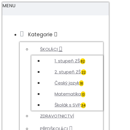
MENU
Kategorie
ŠKOLÁCI
1. stupeň ZŠ
82
2. stupeň ZŠ
22
Český jazyk
18
Matematika
13
Školák s SVP
34
ZDRAVOTNICTVÍ
PŘEDŠKOLÁCI