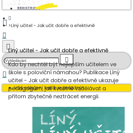
REGISTROVAT
Líný učitel - Jak učit dobře a efektivně
Líný učitel - Jak učit dobře a efektivně
Kdo by nechtěl být nejlepším učitelem ve
škole s poloviční námahou? Publikace Líný
učitel - Jak učit dobře a efektivně ukazuje
Váš nákupní košík je prázdný!
pedagogům, jak kvalitně vzdělávat a
přitom zbytečně neztrácet energii.