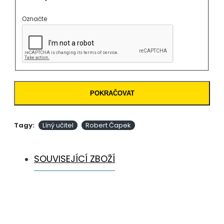
Označte
POKRAČOVAT
Tagy:
Líný učitel
Robert Čapek
SOUVISEJÍCÍ ZBOŽÍ