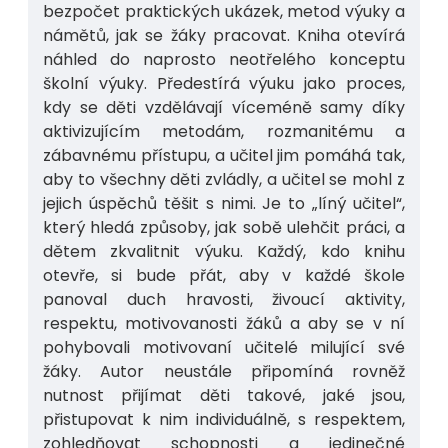
bezpočet praktických ukázek, metod výuky a
námětů, jak se žáky pracovat. Kniha otevírá
náhled do naprosto neotřelého konceptu
školní výuky. Předestírá výuku jako proces,
kdy se děti vzdělávají víceméně samy díky
aktivizujícím metodám, rozmanitému a
zábavnému přístupu, a učitel jim pomáhá tak,
aby to všechny děti zvládly, a učitel se mohl z
jejich úspěchů těšit s nimi. Je to „líný učitel“,
který hledá způsoby, jak sobě ulehčit práci, a
dětem zkvalitnit výuku. Každý, kdo knihu
otevře, si bude přát, aby v každé škole
panoval duch hravosti, živoucí aktivity,
respektu, motivovanosti žáků a aby se v ní
pohybovali motivovaní učitelé milující své
žáky. Autor neustále připomíná rovněž
nutnost přijímat děti takové, jaké jsou,
přistupovat k nim individuálně, s respektem,
zohledňovat schopnosti a jedinečné