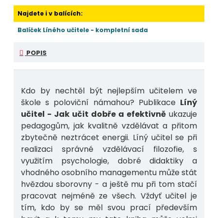
Najdete i v balících:
Balíček Líného učitele - kompletní sada
POPIS
Kdo by nechtěl být nejlepším učitelem ve
škole s poloviční námahou? Publikace
Líný
učitel - Jak učit dobře a efektivně
ukazuje
pedagogům, jak kvalitně vzdělávat a přitom
zbytečně neztrácet energii. Líný učitel se při
realizaci správné vzdělávací filozofie, s
využitím psychologie, dobré didaktiky a
vhodného osobního managementu může stát
hvězdou sborovny - a ještě mu při tom stačí
pracovat nejméně ze všech. Vždyť učitel je
tím, kdo by se měl svou prací především