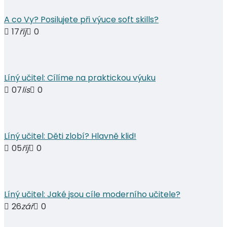
A co Vy? Posilujete při výuce soft skills?
17
říj
0
Líný učitel: Cílíme na praktickou výuku
07
lis
0
Líný učitel: Děti zlobí? Hlavně klid!
05
říj
0
Líný učitel: Jaké jsou cíle moderního učitele?
26
zář
0