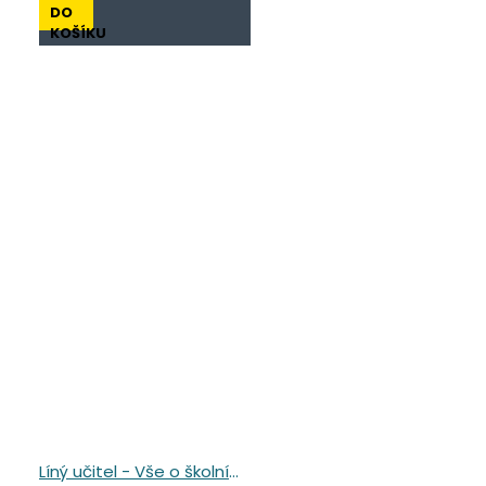
DO
KOŠÍKU
Líný učitel - Vše o školním hodnocení