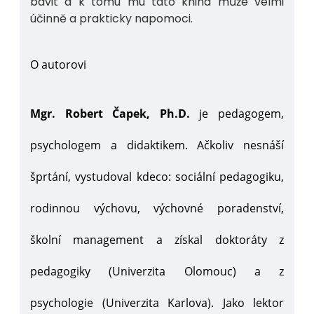
bavit a k tomu mu tato kniha může velmi
účinně a prakticky napomoci.
O autorovi
Mgr. Robert Čapek, Ph.D.
je pedagogem,
psychologem a didaktikem. Ačkoliv nesnáší
šprtání, vystudoval kdeco: sociální pedagogiku,
rodinnou výchovu, výchovné poradenství,
školní management a získal doktoráty z
pedagogiky (Univerzita Olomouc) a z
psychologie (Univerzita Karlova).
Jako lektor