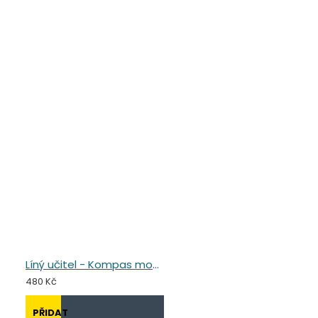
Líný učitel - Kompas moderního učitele
480 Kč
PŘIDAT