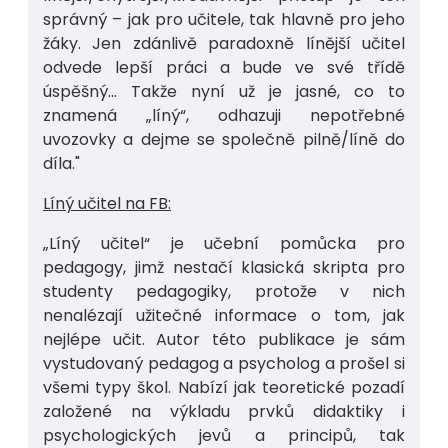
správný – jak pro učitele, tak hlavně pro jeho
žáky. Jen zdánlivě paradoxně línější učitel
odvede lepší práci a bude ve své třídě
úspěšný… Takže nyní už je jasné, co to
znamená „líný“, odhazuji nepotřebné
uvozovky a dejme se společně pilně/líně do
díla."
Líný učitel na FB:
„Líný učitel“ je učební pomůcka pro
pedagogy, jimž nestačí klasická skripta pro
studenty pedagogiky, protože v nich
nenalézají užitečné informace o tom, jak
nejlépe učit. Autor této publikace je sám
vystudovaný pedagog a psycholog a prošel si
všemi typy škol. Nabízí jak teoretické pozadí
založené na výkladu prvků didaktiky i
psychologických jevů a principů, tak