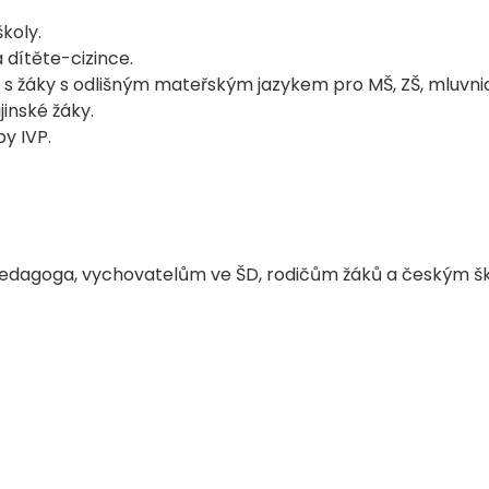
koly.
 dítěte-cizince.
 s žáky s odlišným mateřským jazykem pro MŠ, ZŠ, mluvni
inské žáky.
by IVP.
pedagoga, vychovatelům ve ŠD, rodičům žáků a českým šk