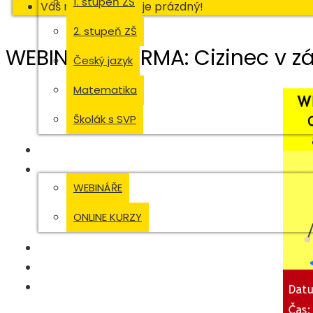
1. stupeň ZŠ
Váš nákupní košík je prázdný!
2. stupeň ZŠ
WEBINÁŘ ZDARMA: Cizinec v zá
Český jazyk
Matematika
Školák s SVP
STŘEDOŠKOLÁCI
VZDĚLÁVÁNÍ DVPP
WEBINÁŘE
ONLINE KURZY
RAABE DIGITAL
ZDRAVOTNICTVÍ
MAGAZÍN