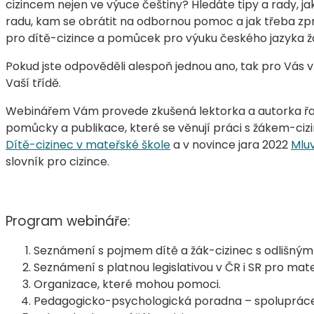
cizincem nejen ve výuce češtiny? Hledáte tipy a rady, jak
radu, kam se obrátit na odbornou pomoc a jak třeba zp
pro dítě-cizince a pomůcek pro výuku českého jazyka ž
Pokud jste odpověděli alespoň jednou ano, tak pro Vás 
Vaší třídě.
Webinářem Vám provede zkušená lektorka a autorka řad
pomůcky a publikace, které se věnují práci s žákem-ciz
Dítě-cizinec v mateřské škole
a v novince jara 2022
Mluv
slovník pro cizince.
Program webináře:
Seznámení s pojmem dítě a žák-cizinec s odlišný
Seznámení s platnou legislativou v ČR i SR pro mate
Organizace, které mohou pomoci.
Pedagogicko-psychologická poradna – spolupráce,