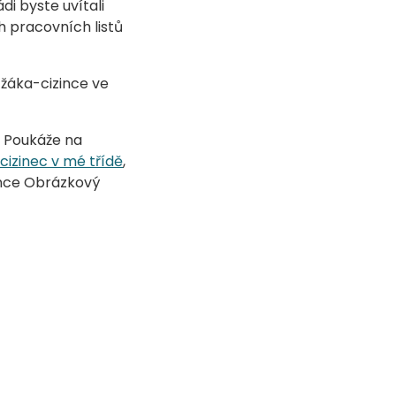
di byste uvítali
 pracovních listů
 žáka-cizince ve
. Poukáže na
cizinec v mé třídě
,
nce Obrázkový