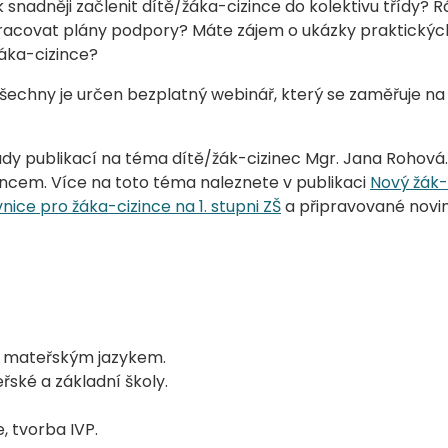
 snadněji začlenit dítě/žáka-cizince do kolektivu třídy? Rá
racovat plány podpory? Máte zájem o ukázky praktických
áka-cizince?
všechny je určen bezplatný webinář, který se zaměřuje na
y publikací na téma dítě/žák-cizinec Mgr. Jana Rohová
incem. Více na toto téma naleznete v publikaci
Nový žák-
nice pro žáka-cizince na 1. stupni ZŠ
a připravované novi
m mateřským jazykem.
řské a základní školy.
 tvorba IVP.