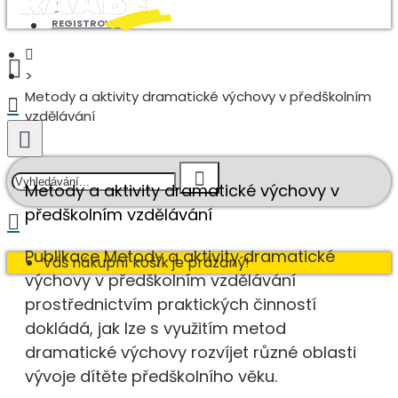
REGISTROVAT
Metody a aktivity dramatické výchovy v předškolním
vzdělávání
Metody a aktivity dramatické výchovy v
předškolním vzdělávání
Publikace Metody a aktivity dramatické
Váš nákupní košík je prázdný!
výchovy v předškolním vzdělávání
prostřednictvím praktických činností
dokládá, jak lze s využitím metod
dramatické výchovy rozvíjet různé oblasti
vývoje dítěte předškolního věku.