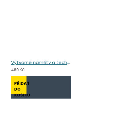
Výtvarné náměty a techniky v předškolním vzdělávání
480 Kč
PŘIDAT
DO
KOŠÍKU