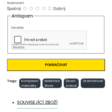
Hodnocení
Špatný
Dobrý
Antispam
Označte
POKRAČOVAT
Tagy:
Komplexní
Mateřská
Školní
Gramotnosti
metodiky
škola
zralost
SOUVISEJÍCÍ ZBOŽÍ