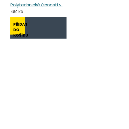
Polytechnické činnosti v předškolním vzdělávání
480 Kč
PŘIDAT
DO
KOŠÍKU