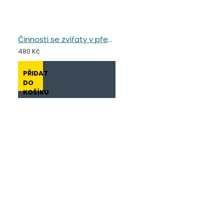
Činnosti se zvířaty v předškolním vzdělávání
480 Kč
PŘIDAT
DO
KOŠÍKU