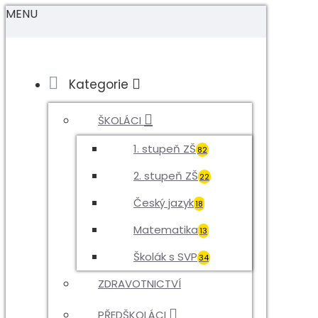
MENU
Kategorie
ŠKOLÁCI
1. stupeň ZŠ
82
2. stupeň ZŠ
22
Český jazyk
18
Matematika
13
Školák s SVP
34
ZDRAVOTNICTVÍ
PŘEDŠKOLÁCI