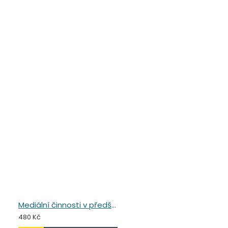
Mediální činnosti v předškolním a mladším školním věku
480 Kč