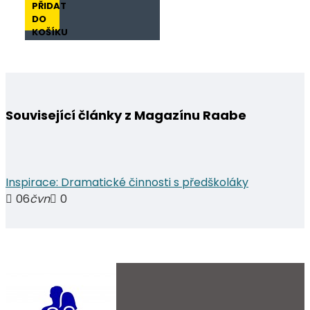
PŘIDAT
DO
KOŠÍKU
Související články z Magazínu Raabe
Inspirace: Dramatické činnosti s předškoláky
06
čvn
0