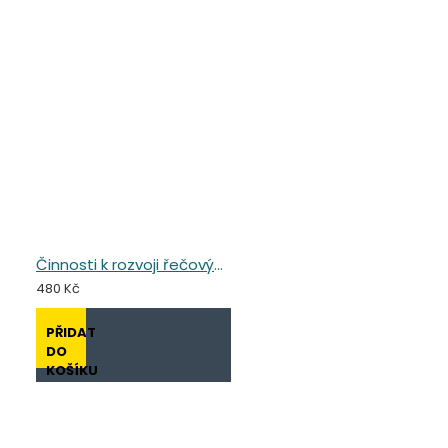
Činnosti k rozvoji řečových dovedností v předškolním vzdělávání
480 Kč
PŘIDAT
DO
KOŠÍKU