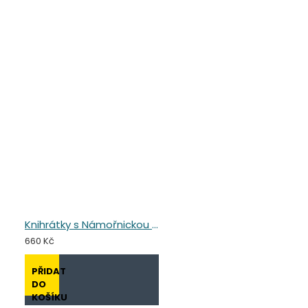
Knihrátky s Námořnickou pohádkou - dvě knihy
660 Kč
PŘIDAT
DO
KOŠÍKU