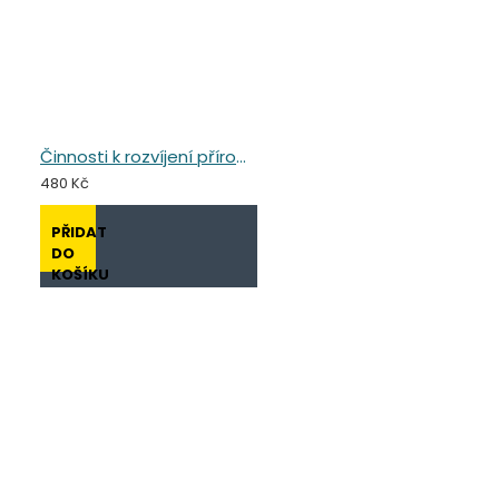
Činnosti k rozvíjení přírodovědné gramotnosti v předškolním vzdělávání
480 Kč
PŘIDAT
DO
KOŠÍKU