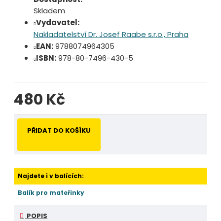
Skladem
Vydavatel:
Nakladatelství Dr. Josef Raabe s.r.o., Praha
EAN:
9788074964305
ISBN:
978-80-7496-430-5
480 Kč
PŘIDAT DO KOŠÍKU
Najdete i v balících:
Balík pro mateřinky
POPIS