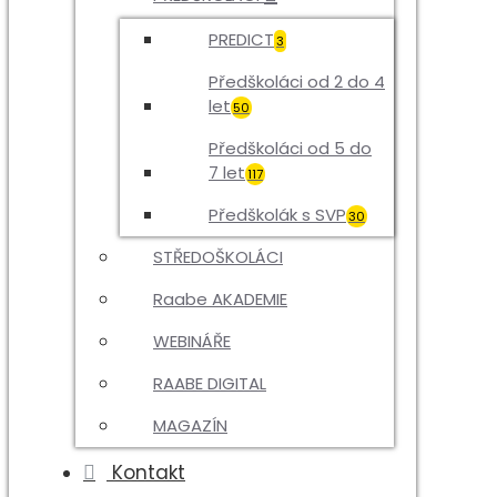
PREDICT
3
Předškoláci od 2 do 4
let
50
Předškoláci od 5 do
7 let
117
Předškolák s SVP
30
STŘEDOŠKOLÁCI
Raabe AKADEMIE
WEBINÁŘE
RAABE DIGITAL
MAGAZÍN
Kontakt