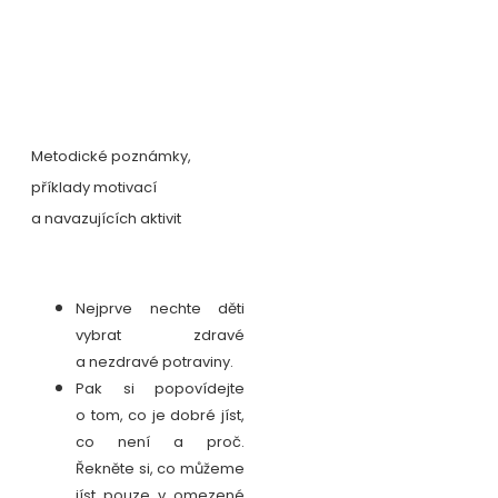
Metodické poznámky,
příklady motivací
a navazujících aktivit
Nejprve nechte děti
vybrat zdravé
a nezdravé potraviny.
Pak si popovídejte
o tom, co je dobré jíst,
co není a proč.
Řekněte si, co můžeme
jíst pouze v omezené