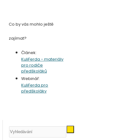
Co by vás mohlo ještě
zajímat?
Článek:
KuliFerda - materiály
pro rodiče
předškoláků
Webinář:
KuliFerda pro
předškoláky