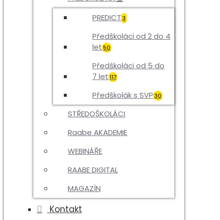
PREDICT
3
Předškoláci od 2 do 4
let
50
Předškoláci od 5 do
7 let
117
Předškolák s SVP
30
STŘEDOŠKOLÁCI
Raabe AKADEMIE
WEBINÁŘE
RAABE DIGITAL
MAGAZÍN
Kontakt