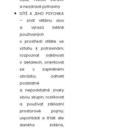
a nezdravé potraviny
DÍTĚ A JEHO PSYCHIKA
– znát většinu slov
a výrazů běžně
používaných
v prostředí dítěte ve
vztahu k potravinám;
rozpoznat odlišnosti
v detailech, orientovat
se v zaplněném
obrázku; odhalit
podstatné
a nepodstatné znaky
obou skupin; rozlišovat
a používat základní
prostorové pojmy;
uspořádat a třídit dle
daného kritéria,