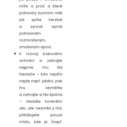
míře a proč a které
potraviny bychom měli
jíst spíše čerstvé
a syrové oproti
potravinám
rozmraženým,
smaženým apod.
K rozvoji zrakového
vnímání si zahrajte
nejprve hru Na
hledače – kdo nejdřív
najde např. jablko, pak
hru obměňte
a zahrajte si Na špióna
– hledáte konkrétní
věc, ale nesmíte ji říct,
přibližujete pouze
místo, kde je (např.