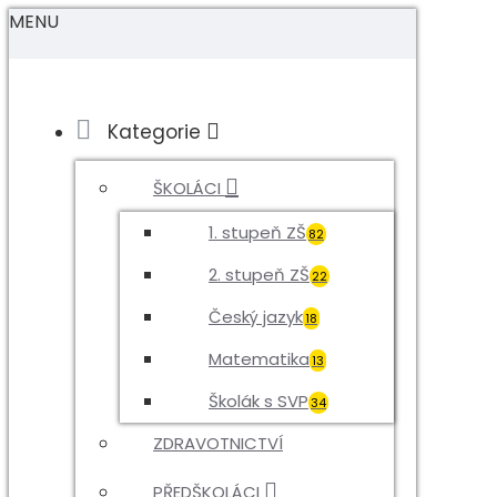
MENU
Kategorie
ŠKOLÁCI
1. stupeň ZŠ
82
2. stupeň ZŠ
22
Český jazyk
18
Matematika
13
Školák s SVP
34
ZDRAVOTNICTVÍ
PŘEDŠKOLÁCI