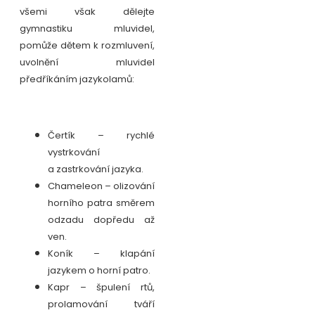
všemi však dělejte
gymnastiku mluvidel,
pomůže dětem k rozmluvení,
uvolnění mluvidel
předříkáním jazykolamů:
Čertík – rychlé
vystrkování
a zastrkování jazyka.
Chameleon – olizování
horního patra směrem
odzadu dopředu až
ven.
Koník – klapání
jazykem o horní patro.
Kapr – špulení rtů,
prolamování tváří