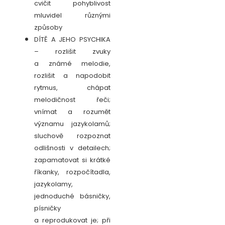
cvičit pohyblivost
mluvidel různými
způsoby
DÍTĚ A JEHO PSYCHIKA
– rozlišit zvuky
a známé melodie,
rozlišit a napodobit
rytmus, chápat
melodičnost řeči;
vnímat a rozumět
významu jazykolamů;
sluchově rozpoznat
odlišnosti v detailech;
zapamatovat si krátké
říkanky, rozpočítadla,
jazykolamy,
jednoduché básničky,
písničky
a reprodukovat je; při