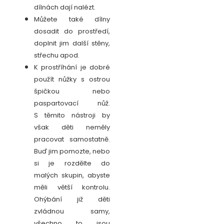
dílnách dají nalézt.
Můžete také dílny
dosadit do prostředí,
doplnit jim další stěny,
střechu apod.
K prostříhání je dobré
použít nůžky s ostrou
špičkou nebo
paspartovací nůž.
S těmito nástroji by
však děti neměly
pracovat samostatně.
Buď jim pomozte, nebo
si je rozdělte do
malých skupin, abyste
měli větší kontrolu.
Ohýbání již děti
zvládnou samy,
všechno to jsou