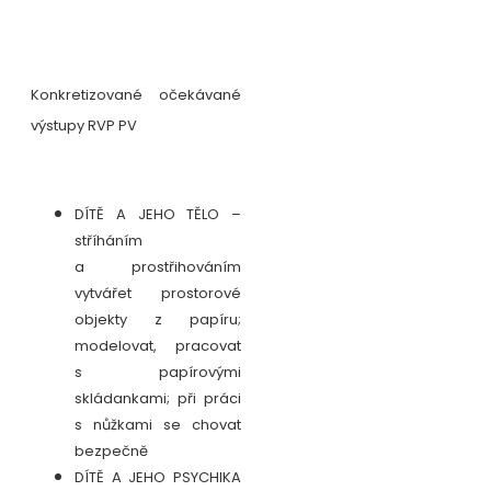
Konkretizované očekávané
výstupy RVP PV
DÍTĚ A JEHO TĚLO –
stříháním
a prostřihováním
vytvářet prostorové
objekty z papíru;
modelovat, pracovat
s papírovými
skládankami; při práci
s nůžkami se chovat
bezpečně
DÍTĚ A JEHO PSYCHIKA