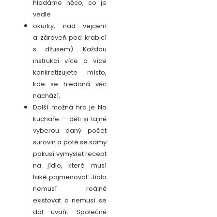
hledáme něco, co je
vedle
okurky, nad vejcem
a zároveň pod krabicí
s džusem). Každou
instrukcí více a více
konkretizujete místo,
kde se hledaná věc
nachází.
Další možná hra je Na
kuchaře – děti si tajně
vyberou daný počet
surovin a poté se samy
pokusí vymyslet recept
na jídlo, které musí
také pojmenovat. Jídlo
nemusí reálně
existovat a nemusí se
dát uvařit. Společně