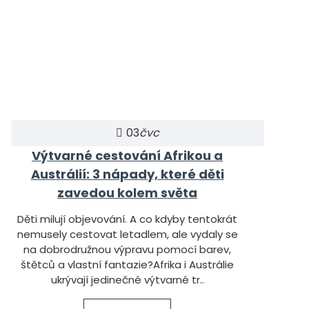
03
čvc
Výtvarné cestování Afrikou a
Austrálií: 3 nápady, které děti
zavedou kolem světa
Děti milují objevování. A co kdyby tentokrát
nemusely cestovat letadlem, ale vydaly se
na dobrodružnou výpravu pomocí barev,
štětců a vlastní fantazie?Afrika i Austrálie
ukrývají jedinečné výtvarné tr..