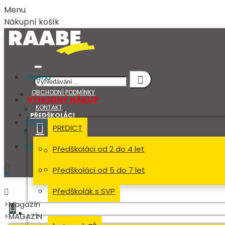
Menu
Nákupní košík
Menu
OBCHODNÍ PODMÍNKY
VÝHODNÝ NÁKUP
KONTAKT
PŘEDŠKOLÁCI
Přihlásit
PREDICT
Registrovat
Předškoláci od 2 do 4 let
Přihlásit
Předškoláci od 5 do 7 let
Registrovat
Předškolák s SVP
Magazín
ŠKOLÁCI
MAGAZÍN