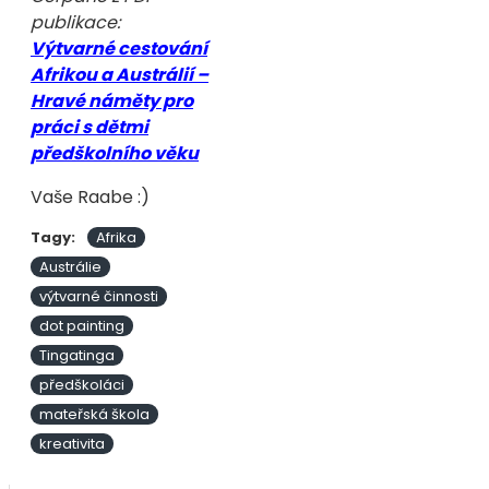
publikace:
Výtvarné cestování
Afrikou a Austrálií –
Hravé náměty pro
práci s dětmi
předškolního věku
Vaše Raabe :)
Tagy:
Afrika
Austrálie
výtvarné činnosti
dot painting
Tingatinga
předškoláci
mateřská škola
kreativita