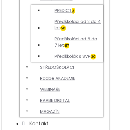
PREDICT
3
Předškoláci od 2 do 4
let
50
Předškoláci od 5 do
7 let
117
Předškolák s SVP
30
STŘEDOŠKOLÁCI
Raabe AKADEMIE
WEBINÁŘE
RAABE DIGITAL
MAGAZÍN
Kontakt