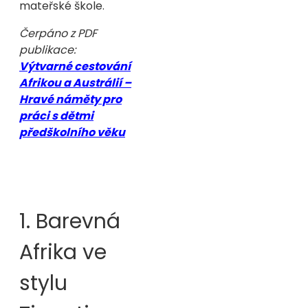
mateřské škole.
Čerpáno z PDF
publikace:
Výtvarné cestování
Afrikou a Austrálií –
Hravé náměty pro
práci s dětmi
předškolního věku
1. Barevná
Afrika ve
stylu