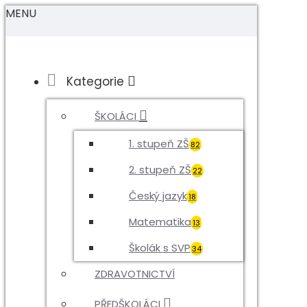
MENU
Kategorie
ŠKOLÁCI
1. stupeň ZŠ
82
2. stupeň ZŠ
22
Český jazyk
18
Matematika
13
Školák s SVP
34
ZDRAVOTNICTVÍ
PŘEDŠKOLÁCI