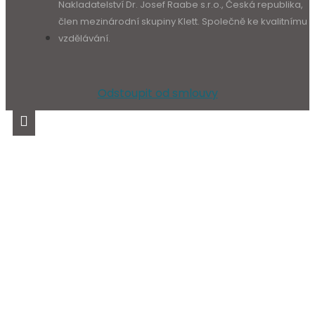
Nakladatelství Dr. Josef Raabe s.r.o., Česká republika,
člen mezinárodní skupiny Klett. Společně ke kvalitnímu
vzdělávání.
Odstoupit od smlouvy