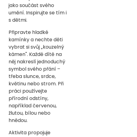
jako součást svého
umění. Inspirujte se tím i
s dětmi.
Připravte hladké
kamínky a nechte děti
vybrat si svůj „kouzelný
kámen". Každé dítě na
něj nakreslí jednoduchý
symbol svého přání –
třeba slunce, srdce,
květinu nebo strom. Při
práci používejte
přírodní odstíny,
například červenou,
žlutou, bílou nebo
hnědou.
Aktivita propojuje