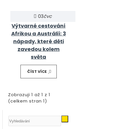
03
čvc
Výtvarné cestování
Afrikou a Austrálií: 3
nápady, které děti
zavedou kolem
světa
ČÍST VÍCE
Zobrazuji 1 až 1 z 1
(celkem stran 1)