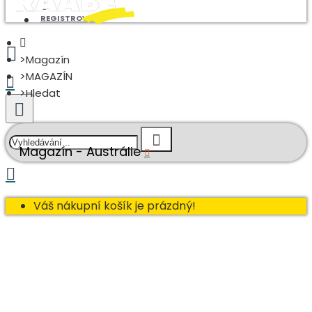
REGISTROVAT
Magazín
MAGAZÍN
Hledat
Magazín - Austrálie
Váš nákupní košík je prázdný!