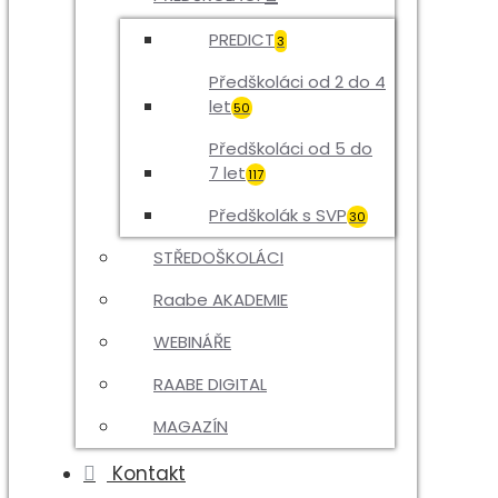
PREDICT
3
Předškoláci od 2 do 4
let
50
Předškoláci od 5 do
7 let
117
Předškolák s SVP
30
STŘEDOŠKOLÁCI
Raabe AKADEMIE
WEBINÁŘE
RAABE DIGITAL
MAGAZÍN
Kontakt