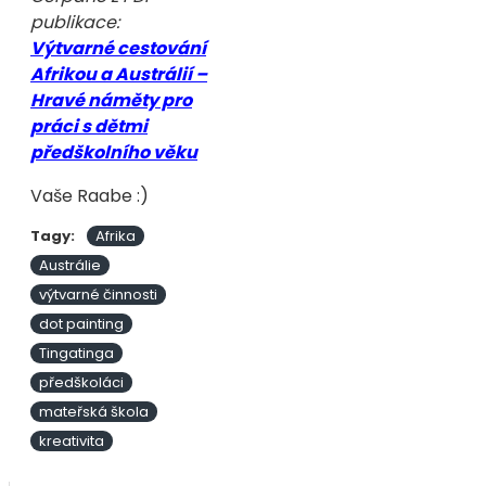
publikace:
Výtvarné cestování
Afrikou a Austrálií –
Hravé náměty pro
práci s dětmi
předškolního věku
Vaše Raabe :)
Tagy:
Afrika
Austrálie
výtvarné činnosti
dot painting
Tingatinga
předškoláci
mateřská škola
kreativita