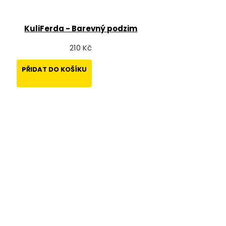
KuliFerda - Barevný podzim
210 Kč
PŘIDAT DO KOŠÍKU