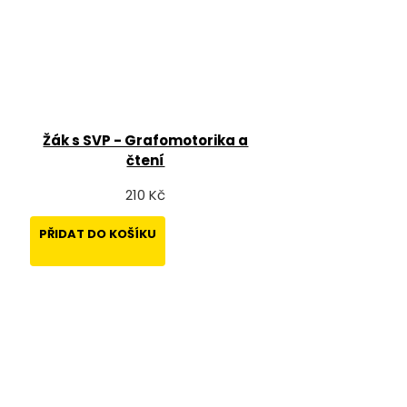
Žák s SVP - Grafomotorika a
čtení
210 Kč
PŘIDAT DO KOŠÍKU