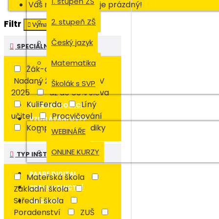
1. stupeň ZŠ
Váš nákupní košík je prázdný!
2. stupeň ZŠ
Filtr
Vymazat
Český jazyk
SPECIÁLNÍ EDICE
Matematika
Žák-cizinec
Nadaný žák
RVP PV
Školák s SVP
2025
až do 60% sleva
KuliFerda
Líný
STŘEDOŠKOLÁCI
učitel
Procvičování
VZDĚLÁVÁNÍ DVPP
Komplexní metodiky
WEBINÁŘE
ONLINE KURZY
TYP INSTITUCE
RAABE DIGITAL
Mateřská škola
Základní škola
ZDRAVOTNICTVÍ
Střední škola
MAGAZÍN
Poradenství
ZUŠ