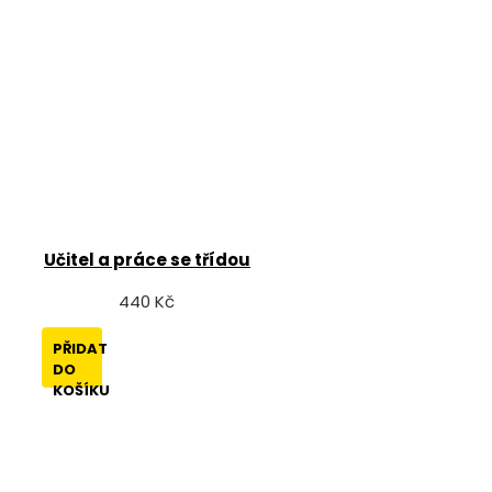
Učitel a práce se třídou
440 Kč
PŘIDAT
DO
KOŠÍKU