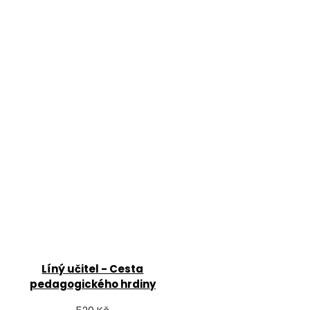
Líný učitel - Cesta
pedagogického hrdiny