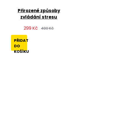
Přirozené způsoby
zvládání stresu
299 Kč
480 Kč
PŘIDAT
DO
KOŠÍKU