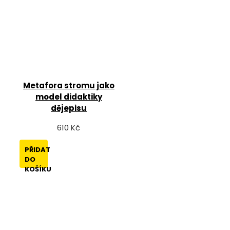
Metafora stromu jako
model didaktiky
dějepisu
610 Kč
PŘIDAT
DO
KOŠÍKU