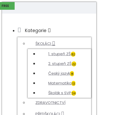
MENU
FREE
FREE
Kategorie
ŠKOLÁCI
1. stupeň ZŠ
82
2. stupeň ZŠ
22
Český jazyk
18
Matematika
13
Školák s SVP
34
ZDRAVOTNICTVÍ
PŘEDŠKOLÁCI