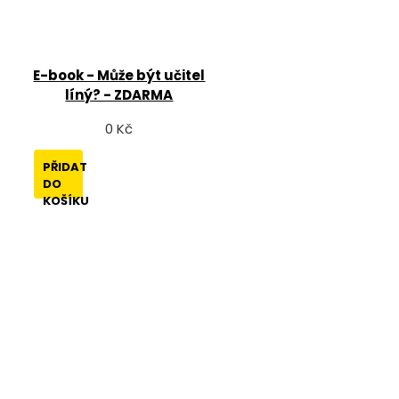
E-book - Může být učitel
líný? - ZDARMA
0 Kč
PŘIDAT
DO
KOŠÍKU