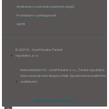
Směrnice o ochraně osobních údajů
Prohlášení o přístupnosti
GDPR
© 2021 Dr. Josef Raabe Česká
republika, s.r.o.
Nakladatelství Dr. Josef Raabe s.r.o., Česká republika,
člen mezinárodní skupiny Klett. Společně ke kvalitnímu
vzdělávání.
Odstoupit od smlouvy