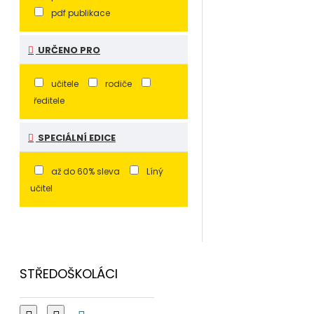
pdf publikace
URČENO PRO
učitele
rodiče
ředitele
SPECIÁLNÍ EDICE
až do 60% sleva
Líný
učitel
STŘEDOŠKOLÁCI