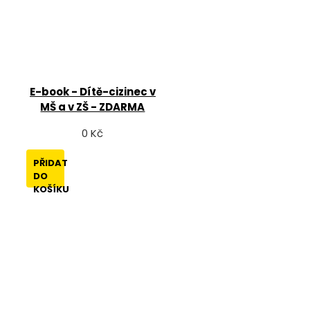
E-book - Dítě-cizinec v
MŠ a v ZŠ - ZDARMA
0 Kč
PŘIDAT
DO
KOŠÍKU