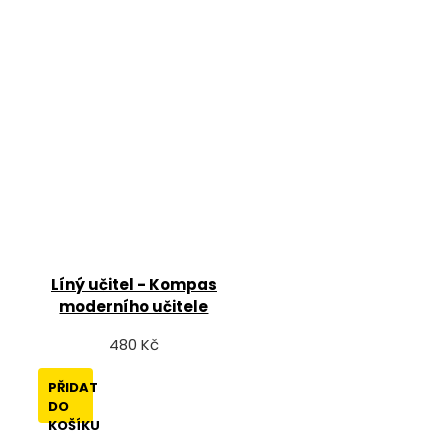
Líný učitel - Kompas
moderního učitele
480 Kč
PŘIDAT
DO
KOŠÍKU