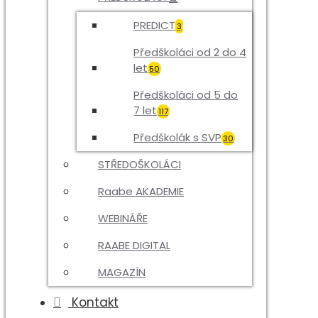
PREDICT
3
Předškoláci od 2 do 4
let
50
Předškoláci od 5 do
7 let
117
Předškolák s SVP
30
STŘEDOŠKOLÁCI
Raabe AKADEMIE
WEBINÁŘE
RAABE DIGITAL
MAGAZÍN
Kontakt