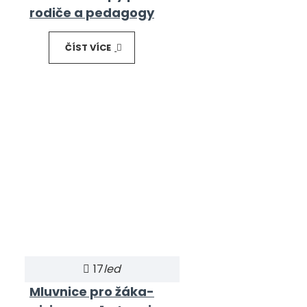
rodiče a pedagogy
ČÍST VÍCE
17
led
Mluvnice pro žáka-