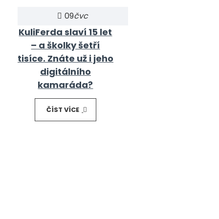
09
čvc
KuliFerda slaví 15 let
– a školky šetří
tisíce. Znáte už i jeho
digitálního
kamaráda?
ČÍST VÍCE