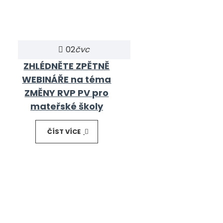
02
čvc
ZHLÉDNĚTE ZPĚTNĚ
WEBINÁŘE na téma
ZMĚNY RVP PV pro
mateřské školy
ČÍST VÍCE