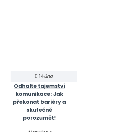
14
úno
Odhalte tajemství
komunikace: Jak
překonat bariéry a
skutečně
porozumět!