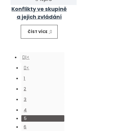
Konflikty ve skupině
a jejich zvládání
ČÍST VÍCE
|<
<
1
2
3
4
5
6