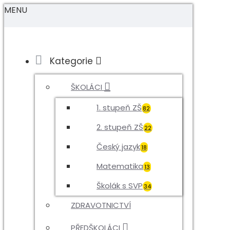
MENU
Kategorie
ŠKOLÁCI
1. stupeň ZŠ
82
2. stupeň ZŠ
22
Český jazyk
18
Matematika
13
Školák s SVP
34
ZDRAVOTNICTVÍ
PŘEDŠKOLÁCI