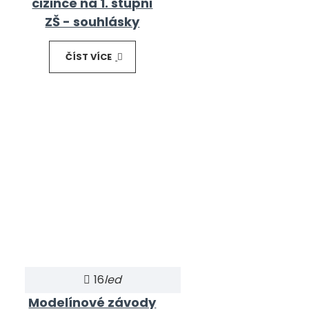
cizince na 1. stupni
ZŠ - souhlásky
ČÍST VÍCE
16
led
Modelínové závody