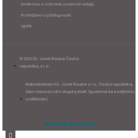
Směrnice o ochraně osobních údajů
Prohlášení o přístupnosti
GDPR
© 2021 Dr. Josef Raabe Česká
republika, s.r.o.
Nakladatelství Dr. Josef Raabe s.r.o., Česká republika,
člen mezinárodní skupiny Klett. Společně ke kvalitnímu
vzdělávání.
Odstoupit od smlouvy