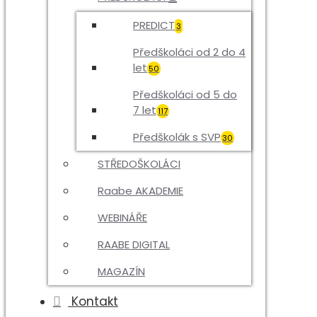
PREDICT
3
Předškoláci od 2 do 4
let
50
Předškoláci od 5 do
7 let
117
Předškolák s SVP
30
STŘEDOŠKOLÁCI
Raabe AKADEMIE
WEBINÁŘE
RAABE DIGITAL
MAGAZÍN
Kontakt