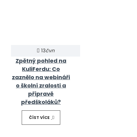
13
čvn
Zpětný pohled na
KuliFerdu: Co
zaznělo na webináři
o školní zralosti a
přípravě
předškoláků?
ČÍST VÍCE