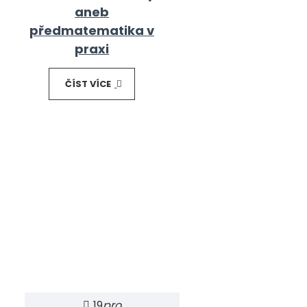
aneb
předmatematika v
praxi
ČÍST VÍCE
19
pro