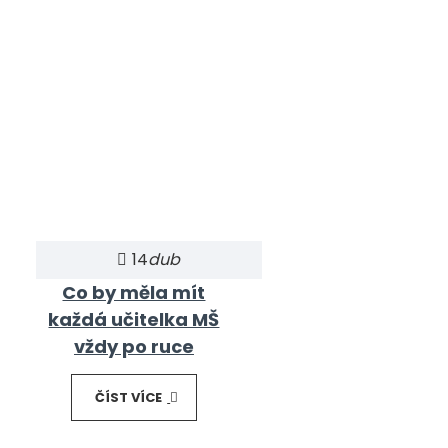
14
dub
Co by měla mít
každá učitelka MŠ
vždy po ruce
ČÍST VÍCE