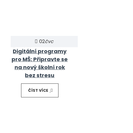
02
čvc
Digitální programy
pro MŠ: Připravte se
na nový školní rok
bez stresu
ČÍST VÍCE