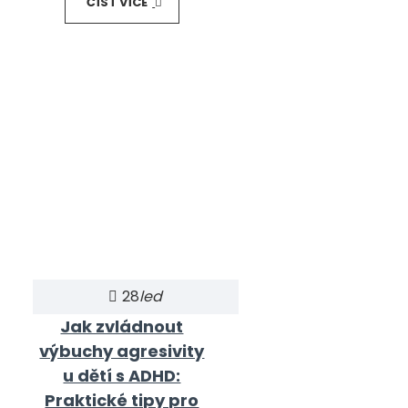
ČÍST VÍCE
28
led
Jak zvládnout
výbuchy agresivity
u dětí s ADHD:
Praktické tipy pro