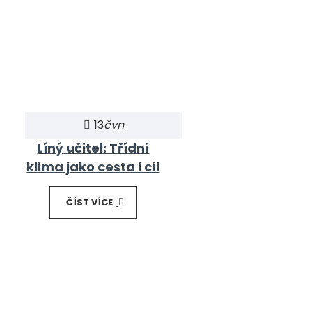
13
čvn
Líný učitel: Třídní
klima jako cesta i cíl
ČÍST VÍCE